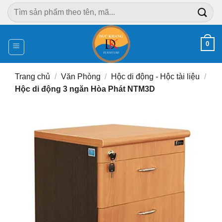
Chuyển
Tìm
đến
kiếm:
nội
dung
0
Trang chủ
/
Văn Phòng
/
Hộc di động - Hộc tài liệu
/
Hộc di động 3 ngăn Hòa Phát NTM3D