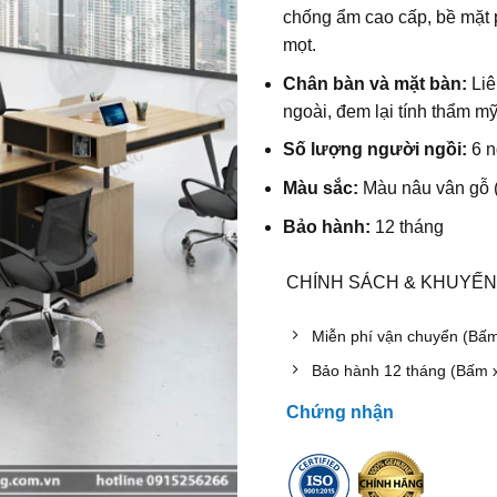
chống ẩm cao cấp, bề mặt 
mọt.
Chân bàn và mặt bàn:
Liê
ngoài, đem lại tính thẩm m
Số lượng người ngồi:
6
n
Màu sắc:
Màu nâu vân gỗ (
Bảo hành:
12 tháng
CHÍNH SÁCH & KHUYẾN
Miễn phí vận chuyển (Bấ
Bảo hành 12 tháng (Bấm 
Chứng nhận