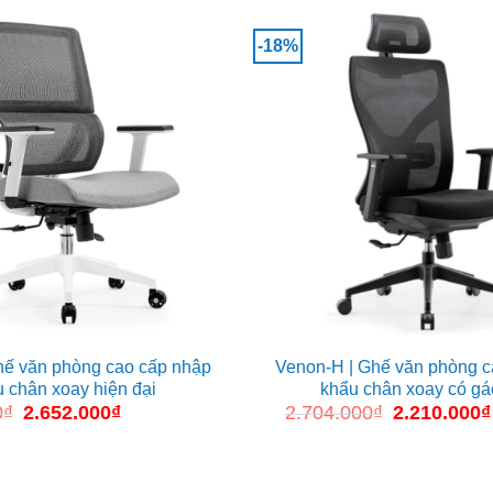
-18%
hế văn phòng cao cấp nhập
Venon-H | Ghế văn phòng c
 chân xoay hiện đại
khẩu chân xoay có gá
0
₫
Giá
2.652.000
₫
Giá
2.704.000
₫
Giá
2.210.000
₫
gốc
hiện
gốc
là:
tại
là:
3.718.000₫.
là:
2.704.000₫.
2.652.000₫.