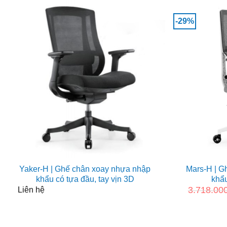
-29%
Yaker-H | Ghế chân xoay nhựa nhập
Mars-H | G
khẩu có tựa đầu, tay vịn 3D
khẩu
3.718.00
Liên hệ