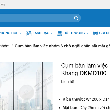
ụng
PHÒNG HỌP
LÃNH ĐẠO
HỘI TRƯỜNG
GIA Đ
 nhóm
/
Cụm bàn làm việc nhóm 6 chỗ ngồi chân sắt mặt
Cụm bàn làm việc 
Khang DKMD100
Liên hệ
Kích thước:
W42
00 x D1
Mặt bàn:
Dày 25mm với
ch