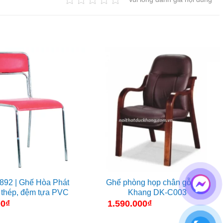
892 | Ghế Hòa Phát
Ghế phòng họp chân gỗ Đức
 thép, đệm tựa PVC
Khang DK-C003
00
₫
1.590.000
₫