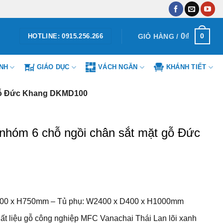
0
₫
0
GIỎ HÀNG /
HOTLINE: 0915.256.266
ÌNH
GIÁO DỤC
VÁCH NGĂN
KHÁNH TIẾT
 gỗ Đức Khang DKMD100
nhóm 6 chỗ ngồi chân sắt mặt gỗ Đức
400 x H750mm – Tủ phụ: W2400 x D400 x H1000mm
ất liệu gỗ công nghiệp MFC Vanachai Thái Lan lõi xanh