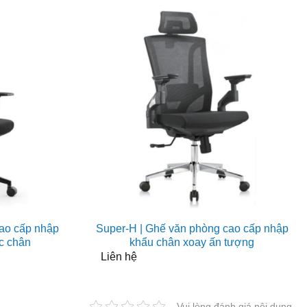
ao cấp nhập
Super-H | Ghế văn phòng cao cấp nhập
c chân
khẩu chân xoay ấn tượng
Giá
Liên hệ
hiện
tại
là:
2.210.000₫.
Vui lòng đánh giá nội dung