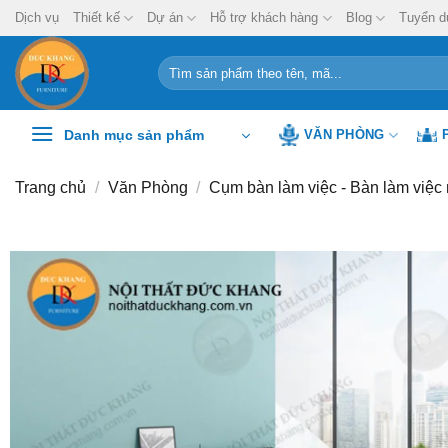
Chuyển
Dịch vụ
Thiết kế
Dự án
Hỗ trợ khách hàng
Blog
Tuyển d
đến
nội
Tìm
kiếm:
dung
Danh mục sản phẩm
VĂN PHÒNG
Trang chủ
/
Văn Phòng
/
Cụm bàn làm việc - Bàn làm việc