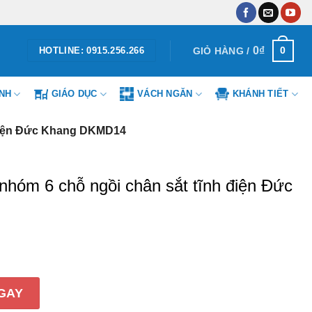
0
₫
0
GIỎ HÀNG /
HOTLINE: 0915.256.266
ÌNH
GIÁO DỤC
VÁCH NGĂN
KHÁNH TIẾT
 điện Đức Khang DKMD14
nhóm 6 chỗ ngồi chân sắt tĩnh điện Đức
chỗ ngồi chân sắt tĩnh điện Đức Khang DKMD14 số lượ
GAY