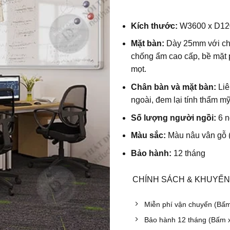
Kích thước:
W36
00 x D1
Mặt bàn:
Dày 25mm với
ch
chống ẩm cao cấp, bề mặt 
mọt.
Chân bàn và mặt bàn:
Liê
ngoài, đem lại tính thẩm m
Số lượng người ngồi:
6
n
Màu sắc:
Màu nâu vân gỗ (
Bảo hành:
12 tháng
CHÍNH SÁCH & KHUYẾN
Miễn phí vận chuyển (Bấ
Bảo hành 12 tháng (Bấm 