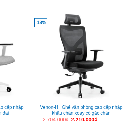
-18%
ao cấp nhập
Venon-H | Ghế văn phòng cao cấp nhập
n đại
khẩu chân xoay có gác chân
Giá
2.704.000
₫
Giá
2.210.000
₫
Giá
hiện
gốc
hiện
tại
là:
tại