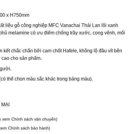
200 x H750mm
ất liệu gỗ công nghiệp MFC Vanachai Thái Lan lõi xanh
phủ melamine có ưu điểm chống trầy xước, cong vênh, mối
n kết chắc chắn bởi cam chốt Hafele, không lộ đầu vít bên
ỹ cao cho sản phẩm.
gười.
có thể chọn màu sắc khác trong bảng màu).
 MẠI
m xem Chính sách vận chuyển)
xem Chính sách bảo hành)