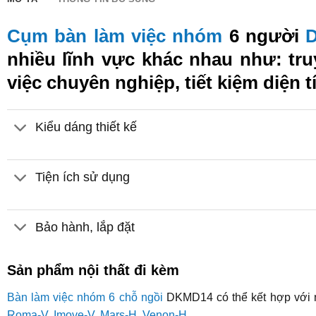
Cụm bàn làm việc nhóm
6 người
nhiều lĩnh vực khác nhau như: tr
việc chuyên nghiệp, tiết kiệm diện 
Kiểu dáng thiết kế
Tiện ích sử dụng
Bảo hành, lắp đặt
Sản phẩm nội thất đi kèm
Bàn làm việc nhóm 6 chỗ ngồi
DKMD14 có thể kết hợp với
Roma-V
,
Imove-V
,
Mars-H
,
Venon-H
…