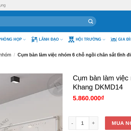
ụng
PHÒNG HỌP
LÃNH ĐẠO
HỘI TRƯỜNG
GIA Đ
 nhóm
/
Cụm bàn làm việc nhóm 6 chỗ ngồi chân sắt tĩnh
Cụm bàn làm việc 
Khang DKMD14
5.860.000
₫
Cụm bàn làm việc nhóm 6 
MUA N