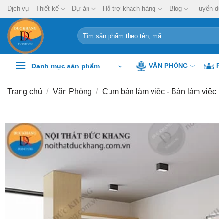
Chuyển
Dịch vụ
Thiết kế
Dự án
Hỗ trợ khách hàng
Blog
Tuyển d
đến
nội
Tìm
kiếm:
dung
Danh mục sản phẩm
VĂN PHÒNG
Trang chủ
/
Văn Phòng
/
Cụm bàn làm việc - Bàn làm việc