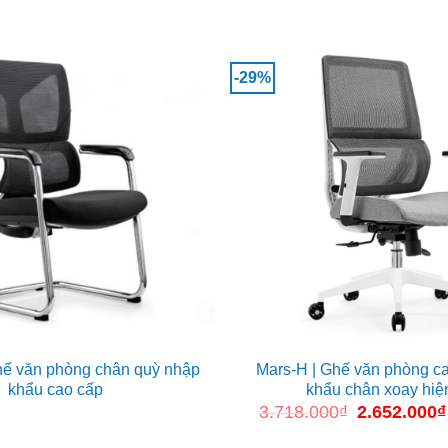
-29%
ế văn phòng chân quỳ nhập
Mars-H | Ghế văn phòng c
khẩu cao cấp
khẩu chân xoay hiệ
3.718.000
₫
Giá
2.652.000
₫
gốc
là: