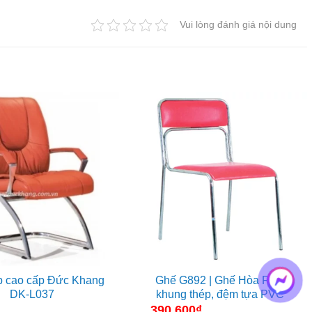
là:
2.704.000₫.
là:
2.652.000₫.
2.210.000₫.
Vui lòng đánh giá nội dung
p cao cấp Đức Khang
Ghế G892 | Ghế Hòa Phát
DK-L037
khung thép, đệm tựa PVC
390.600
₫