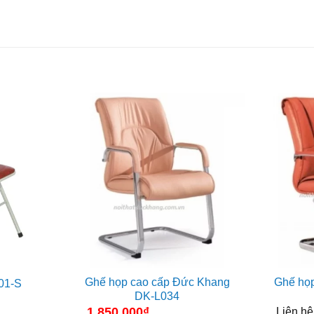
3.718.000₫.
Ghế họp cao cấp Đức Khang
Ghế họ
01-S
DK-L034
1.850.000
₫
Liên hệ