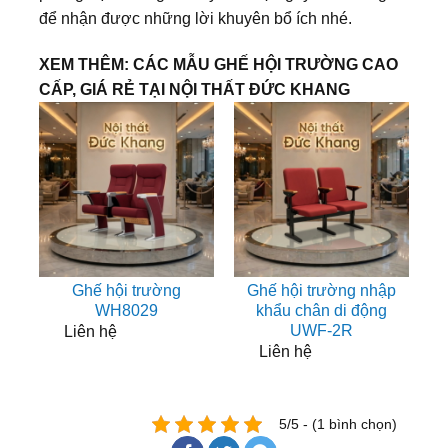
để nhận được những lời khuyên bổ ích nhé.
XEM THÊM: CÁC MẪU GHẾ HỘI TRƯỜNG CAO
CẤP, GIÁ RẺ TẠI NỘI THẤT ĐỨC KHANG
Ghế hội trường
Ghế hội trường nhập
WH8029
khẩu chân di động
UWF-2R
Liên hệ
Liên hệ
5/5 - (1 bình chọn)