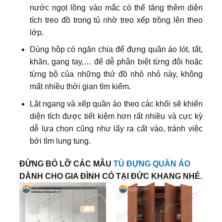
nước ngọt lồng vào mắc có thể tăng thêm diện
tích treo đồ trong tủ nhờ treo xếp trồng lên theo
lớp.
Dùng hộp có ngăn chia để đựng quần áo lót, tất,
khăn, gang tay,… để dễ phân biệt từng đôi hoặc
từng bộ của những thứ đồ nhỏ nhỏ này, không
mất nhiều thời gian tìm kiếm.
Lật ngang và xếp quần áo theo các khối sẽ khiến
diện tích được tiết kiệm hơn rất nhiều và cực kỳ
dễ lựa chọn cũng như lấy ra cất vào, tránh việc
bới tìm lung tung.
ĐỪNG BỎ LỠ CÁC MẪU
TỦ ĐỰNG QUẦN ÁO
DÀNH CHO GIA ĐÌNH CÓ TẠI ĐỨC KHANG NHÉ.