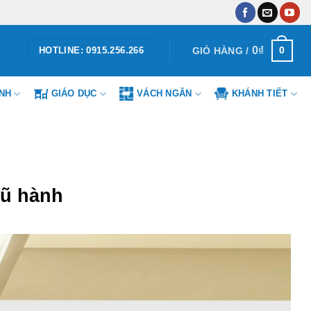
0
₫
0
GIỎ HÀNG /
HOTLINE: 0915.256.266
ÌNH
GIÁO DỤC
VÁCH NGĂN
KHÁNH TIẾT
gũ hành