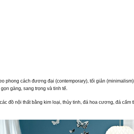
o phong cách đương đại (contemporary), tối giản (minimalism
ác gọn gàng, sang trọng và tinh tế.
c đồ nội thất bằng kim loại, thủy tinh, đá hoa cương, đá cẩm th