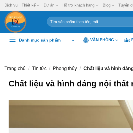
Chuyển
Dịch vụ
Thiết kế
Dự án
Hỗ trợ khách hàng
Blog
Tuyển d
đến
nội
Tìm
kiếm:
dung
Danh mục sản phẩm
VĂN PHÒNG
Trang chủ
/
Tin tức
/
Phong thủy
/
Chất liệu và hình dán
Chất liệu và hình dáng nội thất