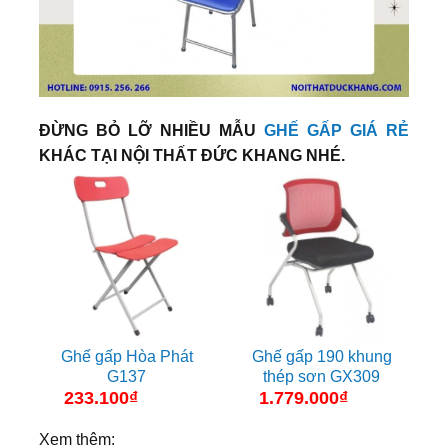
ĐỪNG BỎ LỠ NHIỀU MẪU
GHẾ GẤP GIÁ RẺ
KHÁC TẠI NỘI THẤT ĐỨC KHANG NHÉ.
Ghế gấp Hòa Phát
Ghế gấp 190 khung
G137
thép sơn GX309
233.100
₫
1.779.000
₫
Xem thêm: