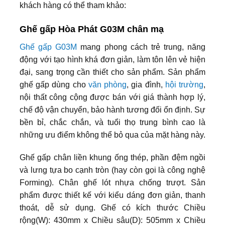
khách hàng có thể tham khảo:
Ghế gấp Hòa Phát G03M chân mạ
Ghế gấp G03M
mang phong cách trẻ trung, năng
động với tạo hình khá đơn giản, làm tôn lên vẻ hiện
đại, sang trọng cần thiết cho sản phẩm. Sản phẩm
ghế gấp dùng cho
văn phòng
, gia đình,
hội trường
,
nội thất công cộng được bán với giá thành hợp lý,
chế độ vận chuyển, bảo hành tương đối ổn định. Sự
bền bỉ, chắc chắn, và tuổi thọ trung bình cao là
những ưu điểm không thể bỏ qua của mặt hàng này.
Ghế gấp chân liền khung ống thép, phần đệm ngồi
và lưng tựa bo cạnh tròn (hay còn gọi là công nghệ
Forming). Chân ghế lót nhựa chống trượt. Sản
phẩm được thiết kế với kiểu dáng đơn giản, thanh
thoát, dễ sử dụng. Ghế có kích thước Chiều
rộng(W): 430mm x Chiều sâu(D): 505mm x Chiều