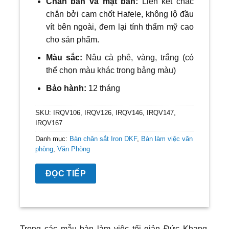
Chân bàn và mặt bàn:
Liên kết chắc
chắn bởi cam chốt Hafele, không lộ đầu
vít bên ngoài, đem lại tính thẩm mỹ cao
cho sản phẩm.
Màu sắc:
Nâu cà phê, vàng, trắng
(có
thể chọn màu khác trong bảng màu)
Bảo hành:
12 tháng
SKU:
IRQV106, IRQV126, IRQV146, IRQV147,
IRQV167
Danh mục:
Bàn chân sắt Iron DKF
,
Bàn làm việc văn
phòng
,
Văn Phòng
ĐỌC TIẾP
Trong các mẫu bàn làm việc tối giản Đức Khang,