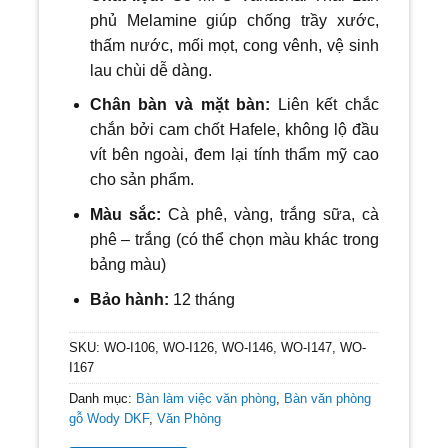
phủ Melamine giúp chống trầy xước,
thấm nước, mối mọt, cong vênh, vệ sinh
lau chùi dễ dàng.
Chân bàn và mặt bàn:
Liên kết chắc
chắn bởi cam chốt Hafele, không lộ đầu
vít bên ngoài, đem lại tính thẩm mỹ cao
cho sản phẩm.
Màu sắc:
C
à
phê, vàng, trắng sữa, cà
phê – trắng
(có thể chọn màu khác trong
bảng màu)
Bảo hành:
12 tháng
SKU:
WO-I106, WO-I126, WO-I146, WO-I147, WO-
I167
Danh mục:
Bàn làm việc văn phòng
,
Bàn văn phòng
gỗ Wody DKF
,
Văn Phòng