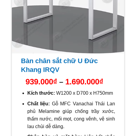
Bàn chân sắt chữ U Đức
Khang IRQV
Khoảng
939.000
₫
1.690.000
₫
–
giá:
Kích thước:
W1200 x D700 x H750mm
từ
939.000₫
Chất liệu:
Gỗ MFC Vanachai Thái Lan
đến
phủ Melamine giúp chống trầy xước,
1.690.000
thấm nước, mối mọt, cong vênh, vệ sinh
lau chùi dễ dàng.