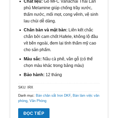
Chất liệu:
Gỗ MFC Vanachai Thái Lan
phủ Melamine giúp chống trầy xước,
thấm nước, mối mọt, cong vênh, vệ sinh
lau chùi dễ dàng.
Chân bàn và mặt bàn:
Liên kết chắc
chắn bởi cam chốt Hafele, không lộ đầu
vít bên ngoài, đem lại tính thẩm mỹ cao
cho sản phẩm.
Màu sắc:
N
âu
cà phê, vân gỗ
(có thể
chọn màu khác trong bảng màu)
Bảo hành:
12 tháng
SKU:
IRX
Danh mục:
Bàn chân sắt Iron DKF
,
Bàn làm việc văn
phòng
,
Văn Phòng
ĐỌC TIẾP