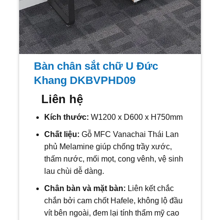
Bàn chân sắt chữ U Đức
Khang DKBVPHD09
Liên hệ
Kích thước:
W1200 x D600 x H750mm
Chất liệu:
Gỗ MFC Vanachai Thái Lan
phủ Melamine giúp chống trầy xước,
thấm nước, mối mọt, cong vênh, vệ sinh
lau chùi dễ dàng.
Chân bàn và mặt bàn:
Liên kết chắc
chắn bởi cam chốt Hafele, không lộ đầu
vít bên ngoài, đem lại tính thẩm mỹ cao