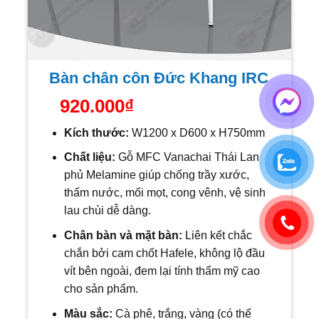
Bàn chân côn Đức Khang IRC
920.000
₫
Kích thước:
W1200 x D600 x H750mm
Chất liệu:
Gỗ MFC Vanachai Thái Lan
phủ Melamine giúp chống trầy xước,
thấm nước, mối mọt, cong vênh, vệ sinh
lau chùi dễ dàng.
Chân bàn và mặt bàn:
Liên kết chắc
chắn bởi cam chốt Hafele, không lộ đầu
vít bên ngoài, đem lại tính thẩm mỹ cao
cho sản phẩm.
Màu sắc:
Cà phê, trắng, vàng
(có thể