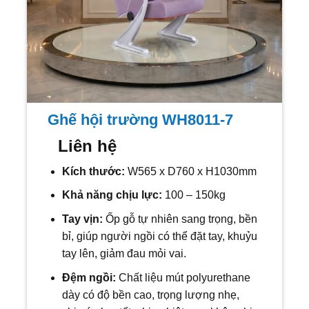
Ghế hội trường WH8011-7
Liên hệ
Kích thước:
W565 x D760 x H1030mm
Khả năng chịu lực:
100 – 150kg
Tay vịn:
Ốp gỗ tự nhiên sang trọng, bền
bỉ, giúp người ngồi có thể đặt tay, khuỷu
tay lên, giảm đau mỏi vai.
Đệm ngồi:
Chất liệu mút polyurethane
dày có độ bền cao, trọng lượng nhẹ,