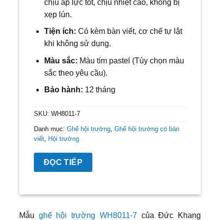
chịu áp lực tốt, chịu nhiệt cao, không bị
xẹp lún.
Tiện ích:
Có kèm bàn viết, cơ chế tự lật
khi không sử dụng.
Màu sắc:
Màu tím pastel
(Tùy chọn màu
sắc theo yêu cầu).
Bảo hành:
12 tháng
SKU:
WH8011-7
Danh mục:
Ghế hội trường
,
Ghế hội trường có bàn
viết
,
Hội trường
ĐỌC TIẾP
Mẫu
ghế hội trường WH8011-7
của Đức Khang