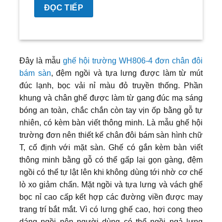
ĐỌC TIẾP
Đây là mẫu
ghế hội trường WH806-4 đơn chân đôi
bám sàn
, đệm ngồi và tựa lưng được làm từ mút
đúc lạnh, bọc vải nỉ màu đỏ truyền thống. Phần
khung và chân ghế được làm từ gang đúc mạ sáng
bóng an toàn, chắc chắn còn tay vịn ốp bằng gỗ tự
nhiên, có kèm bàn viết thông minh. Là mẫu ghế hội
trường đơn nên thiết kế chân đôi bám sàn hình chữ
T, cố định với mặt sàn. Ghế có gắn kèm bàn viết
thông minh bằng gỗ có thể gấp lại gọn gàng, đệm
ngồi có thể tự lật lên khi không dùng tới nhờ cơ chế
lò xo giảm chấn. Mặt ngồi và tựa lưng và vách ghế
bọc nỉ cao cấp kết hợp các đường viền được may
trang trí bắt mắt. Vì có lưng ghế cao, hơi cong theo
dáng ngồi nên người dùng có thể ngồi ngả lưng