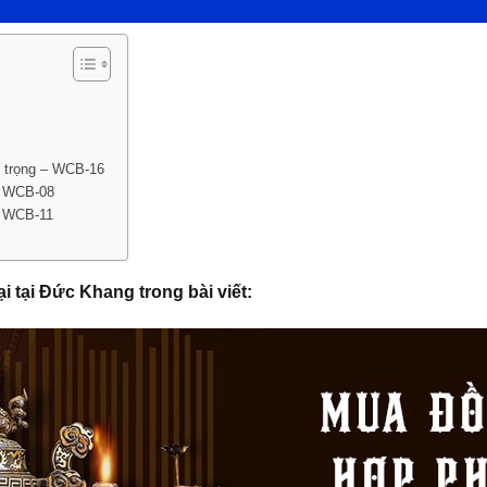
ng trọng – WCB-16
 – WCB-08
 – WCB-11
ại tại Đức Khang trong bài viết: