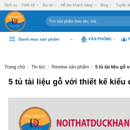
Chuyển
Dịch vụ
Thiết kế
Dự án
Hỗ trợ khách hàng
Blog
Tuyển d
đến
nội
Tìm
kiếm:
dung
Danh mục sản phẩm
VĂN PHÒNG
Trang chủ
/
Tin tức
/
Review sản phẩm
/
5 tủ tài liệu gỗ 
5 tủ tài liệu gỗ với thiết kế kiể