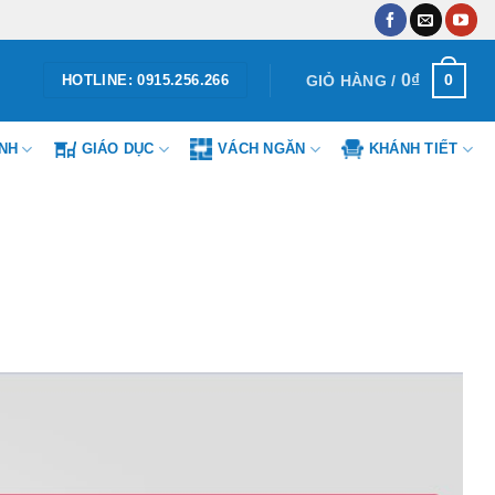
0
₫
0
GIỎ HÀNG /
HOTLINE: 0915.256.266
ÌNH
GIÁO DỤC
VÁCH NGĂN
KHÁNH TIẾT