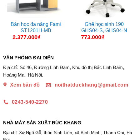
Bàn học đa năng Fami
Ghế học sinh 190
ST1201H-MB
GHS04-S, GHS04-N
2.377.000
₫
773.000
₫
VĂN PHÒNG ĐẠI DIỆN
Địa chỉ: Số 46, Đường Linh Đàm, Khu đô thị Bắc Linh Đàm,
Hoàng Mai, Hà Nội.
Xem bản đồ
noithatduckhang@gmail.com
0243-540-2270
NHÀ MÁY SẢN XUẤT ĐỨC KHANG
Địa chỉ: Xứ Ngõ Gỗ, thôn Sinh Liên, xã Bình Minh, Thanh Oai, Hà
Nội