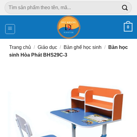
Chuyển
Tìm
đến
kiếm:
nội
dung
0
Trang chủ
/
Giáo dục
/
Bàn ghế học sinh
/
Bàn học
sinh Hòa Phát BHS29C-3