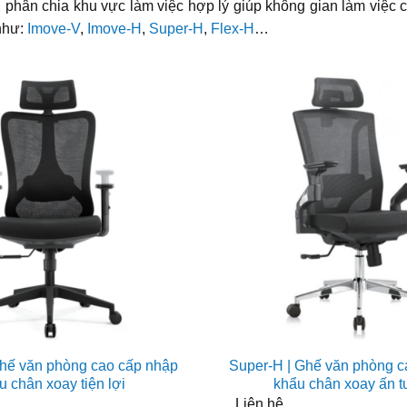
 phân chia khu vực làm việc hợp lý giúp không gian làm việc 
hư:
Imove-V
,
Imove-H
,
Super-H
,
Flex-H
…
Ghế văn phòng cao cấp nhập
Super-H | Ghế văn phòng c
u chân xoay tiện lợi
khẩu chân xoay ấn 
Liên hệ