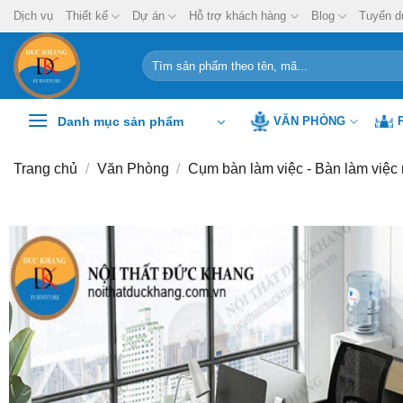
Chuyển
Dịch vụ
Thiết kế
Dự án
Hỗ trợ khách hàng
Blog
Tuyển d
đến
nội
Tìm
kiếm:
dung
Danh mục sản phẩm
VĂN PHÒNG
Trang chủ
/
Văn Phòng
/
Cụm bàn làm việc - Bàn làm việc