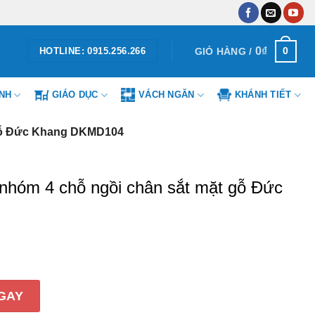
0
₫
0
GIỎ HÀNG /
HOTLINE: 0915.256.266
ÌNH
GIÁO DỤC
VÁCH NGĂN
KHÁNH TIẾT
 gỗ Đức Khang DKMD104
nhóm 4 chỗ ngồi chân sắt mặt gỗ Đức
chỗ ngồi chân sắt mặt gỗ Đức Khang DKMD104 số lượn
GAY