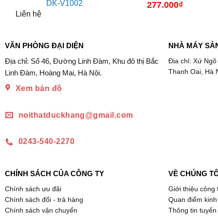
DK-V1002
277.000
₫
Liên hệ
VĂN PHÒNG ĐẠI DIỆN
NHÀ MÁY SẢ
Địa chỉ: Số 46, Đường Linh Đàm, Khu đô thị Bắc
Địa chỉ: Xứ Ngõ
Thanh Oai, Hà 
Linh Đàm, Hoàng Mai, Hà Nội.
Xem bản đồ
noithatduckhang@gmail.com
0243-540-2270
CHÍNH SÁCH CỦA CÔNG TY
VỀ CHÚNG TÔ
Chính sách ưu đãi
Giới thiệu công 
Chính sách đổi - trả hàng
Quan điểm kinh
Chính sách vận chuyển
Thông tin tuyển