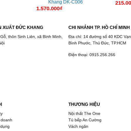
Khang DK-C006
215.0
1.570.000
₫
N XUẤT ĐỨC KHANG
CHI NHÁNH TP. HỒ CHÍ MINH
 Gỗ, thôn Sinh Liên, xã Bình Minh,
Địa chỉ: 14 đường số 40 KDC Vạn
Nội
Bình Phước, Thủ Đức, TP.HCM
Điện thoại: 0915.256.266
I
THƯƠNG HIỆU
ty
Nội thất The One
 doanh
Tủ bếp An Cường
 dụng
Vách ngăn