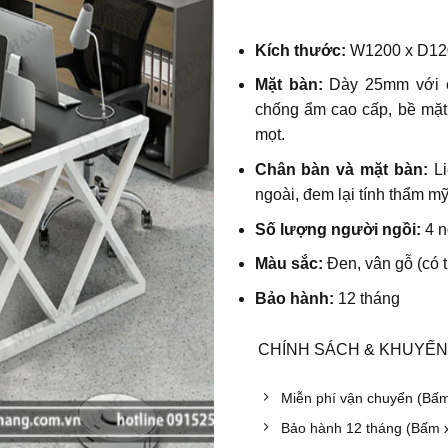
Kích thước:
W12
00 x D1
Mặt bàn:
Dày 25mm với
chống ẩm cao cấp, bề mặt
mọt.
Chân bàn và mặt bàn:
Li
ngoài, đem lại tính thẩm m
Số lượng người ngồi:
4 n
Màu sắc:
Đen, vân gỗ (có 
Bảo hành:
12 tháng
CHÍNH SÁCH & KHUYẾN
Miễn phí vận chuyển (Bấ
Bảo hành 12 tháng (Bấm 