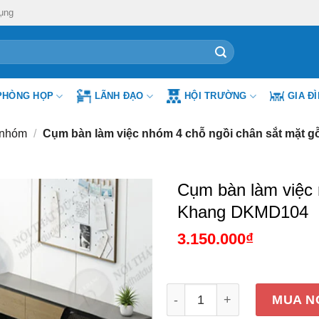
ụng
PHÒNG HỌP
LÃNH ĐẠO
HỘI TRƯỜNG
GIA Đ
 nhóm
/
Cụm bàn làm việc nhóm 4 chỗ ngồi chân sắt mặt
Cụm bàn làm việc 
Khang DKMD104
3.150.000
₫
Cụm bàn làm việc nhóm 4 
MUA N