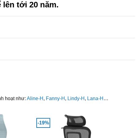
 lên tới 20 năm.
nh hoạt như:
Aline-H
,
Fanny-H
,
Lindy-H
,
Lana-H
…
-19%