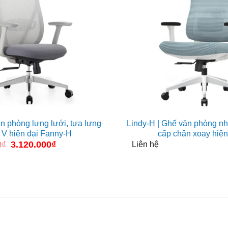
n phòng lưng lưới, tựa lưng
Lindy-H | Ghế văn phòng n
 V hiện đại Fanny-H
cấp chân xoay hiện
0
₫
Giá
3.120.000
₫
Giá
Liên hệ
gốc
hiện
là:
tại
4.186.000₫.
là:
3.120.000₫.