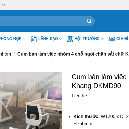
ụng
PHÒNG HỌP
LÃNH ĐẠO
HỘI TRƯỜNG
GIA Đ
 nhóm
/
Cụm bàn làm việc nhóm 4 chỗ ngồi chân sắt chữ
Cụm bàn làm việc 
Khang DKMD90
Liên hệ
Kích thước:
W1200 x D12
H750mm.