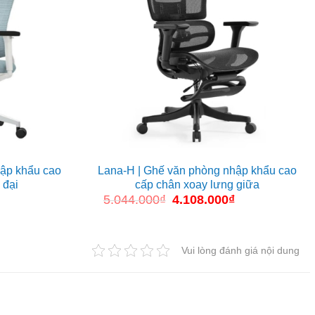
hập khẩu cao
Lana-H | Ghế văn phòng nhập khẩu cao
 đại
cấp chân xoay lưng giữa
5.044.000
₫
Giá
4.108.000
₫
Giá
gốc
hiện
là:
tại
5.044.000₫.
là:
4.108.000₫.
Vui lòng đánh giá nội dung