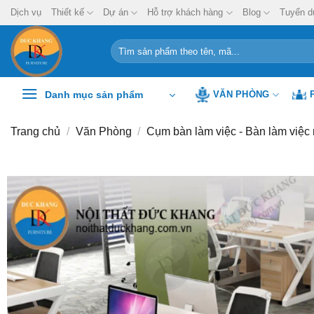
Chuyển
Dịch vụ
Thiết kế
Dự án
Hỗ trợ khách hàng
Blog
Tuyển d
đến
nội
Tìm
kiếm:
dung
Danh mục sản phẩm
VĂN PHÒNG
Trang chủ
/
Văn Phòng
/
Cụm bàn làm việc - Bàn làm việc