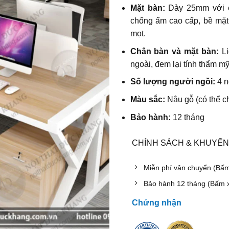
Mặt bàn:
Dày 25mm với
chống ẩm cao cấp, bề mặt
mọt.
Chân bàn và mặt bàn:
Li
ngoài, đem lại tính thẩm m
Số lượng người ngồi:
4 n
Màu sắc:
Nâu gỗ
(có thể c
Bảo hành:
12 tháng
CHÍNH SÁCH & KHUYẾN
Miễn phí vận chuyển (Bấ
Bảo hành 12 tháng (Bấm 
Chứng nhận