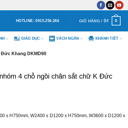
0
₫
0
GIỎ HÀNG /
HOTLINE: 0915.256.266
ÌNH
GIÁO DỤC
VÁCH NGĂN
KHÁNH TIẾT
 K Đức Khang DKMD90
nhóm 4 chỗ ngồi chân sắt chữ K Đức
00 x H750mm, W2400 x D1200 x H750mm, W3600 x D1200 x