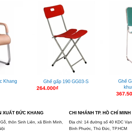
c Khang
Ghế G
Ghế gấp 190 GG03-S
khu
264.000
₫
367.5
N XUẤT ĐỨC KHANG
CHI NHÁNH TP. HỒ CHÍ MINH
 Gỗ, thôn Sinh Liên, xã Bình Minh,
Địa chỉ: 14 đường số 40 KDC Vạn
Nội
Bình Phước, Thủ Đức, TP.HCM