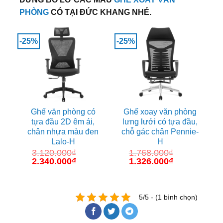
PHÒNG
CÓ TẠI ĐỨC KHANG NHÉ.
-25%
-25%
Ghế văn phòng có
Ghế xoay văn phòng
tựa đầu 2D êm ái,
lưng lưới có tựa đầu,
chân nhựa màu đen
chỗ gác chân Pennie-
Lalo-H
H
3.120.000
₫
1.768.000
₫
Giá
2.340.000
₫
Giá
Giá
1.326.000
₫
Giá
gốc
hiện
gốc
hiện
là:
tại
là:
tại
3.120.000₫.
là:
1.768.000₫.
là:
2.340.000₫.
1.326.000₫.
5/5 - (1 bình chọn)