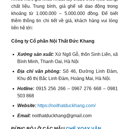
chất liệu. Trung bình, giá ghế sẽ dao động trong
khoảng từ 1.000.000 – 5.000.000 đồng. Để biết
thêm thông tin chi tiết về giá, khách hàng vui lòng
liên hệ tới:
Công ty Cổ phần Nội Thất Đức Khang
Xưởng sản xuất:
Xứ Ngõ Gỗ, thôn Sinh Liên, xã
Bình Minh, Thanh Oai, Hà Nội
Địa chỉ văn phòng:
Số 46, Đường Linh Đàm,
Khu đô thị Bắc Linh Đàm, Hoàng Mai, Hà Nội.
Hotline:
0915 256 266 – 0967 276 668 – 0981
503 868
Website:
https://noithatduckhang.com/
Email:
noithatduckhang@gmail.com
ĐỪNG BỎ LỠ CÁC MẪU
GHẾ XOAY VĂN