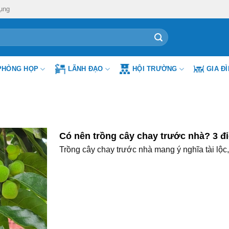
ụng
PHÒNG HỌP
LÃNH ĐẠO
HỘI TRƯỜNG
GIA Đ
Có nên trồng cây chay trước nhà? 3 đi
Trồng cây chay trước nhà mang ý nghĩa tài lộc