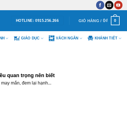
0
₫
0
GIỎ HÀNG /
HOTLINE: 0915.256.266
ÌNH
GIÁO DỤC
VÁCH NGĂN
KHÁNH TIẾT
ều quan trọng nên biết
, may mắn, đem lại hạnh...