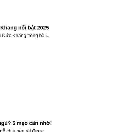
Khang nổi bật 2025
 Đức Khang trong bài...
 ngủ? 5 mẹo cần nhớ!
ễ chịu nên rất được...