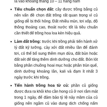
là vào khoảng tháng 10 – 11 hàng năm
Tiêu chuẩn chọn đất:
cây được trồng bằng củ
nên vấn đề chọn đất trồng rất quan trọng vì củ
giống dễ bị thối hỏng. Đất nhiều mùn, tơi xốp, độ
thông thoáng cao, thoát nước tốt là tiêu chuẩn
cần thiết để trồng hoa loa kèn hiệu quả.
Làm đất trồng:
trước khi trồng phải tiến hành xử
lý đất kỹ lưỡng, cày xới đất nhiều lần để đánh
tơi, có thể bổ sung thêm mụn dừa, đất bùn hoặc
đất sét để tăng thêm dinh dưỡng cho đất. Bón lót
bằng phân chuồng hoai mục hoặc phân trùn quế,
dinh dưỡng khoáng lân, kali và đạm ít nhất 3
ngày trước khi trồng.
Tiến hành trồng hoa từ củ:
phần củ giống
được đưa ra khỏi kho cần hong củ ở nơi râm mát
trong 1 ngày, để đảm bảo tỷ lệ nảy mầm của củ
giống nên ngâm củ vào dung dịch chống nấm