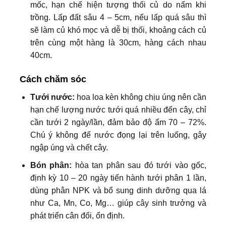
mốc, hạn chế hiện tượng thối củ do nấm khi
trồng. Lấp đất sâu 4 – 5cm, nếu lấp quá sâu thì
sẽ làm củ khó mọc và dễ bị thối, khoảng cách củ
trên cùng một hàng là 30cm, hàng cách nhau
40cm.
Cách chăm sóc
Tưới nước:
hoa loa kèn không chịu úng nên cần
hạn chế lượng nước tưới quá nhiều đến cây, chỉ
cần tưới 2 ngày/lần, đảm bảo độ ẩm 70 – 72%.
Chú ý không để nước đọng lại trên luống, gây
ngập úng và chết cây.
Bón phân:
hòa tan phân sau đó tưới vào gốc,
định kỳ 10 – 20 ngày tiến hành tưới phân 1 lần,
dùng phân NPK và bổ sung dinh dưỡng qua lá
như Ca, Mn, Co, Mg… giúp cây sinh trưởng và
phát triển cân đối, ổn định.