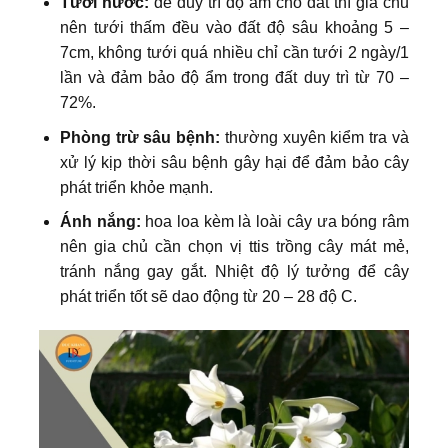
Tưới nước:
để duy trì độ ẩm cho đất thì gia chủ
nên tưới thấm đều vào đất độ sâu khoảng 5 –
7cm, không tưới quá nhiều chỉ cần tưới 2 ngày/1
lần và đảm bảo độ ẩm trong đất duy trì từ 70 –
72%.
Phòng trừ sâu bệnh:
thường xuyên kiểm tra và
xử lý kịp thời sâu bệnh gây hại để đảm bảo cây
phát triển khỏe mạnh.
Ánh nắng:
hoa loa kèm là loài cây ưa bóng râm
nên gia chủ cần chọn vị ttis trồng cây mát mẻ,
tránh nắng gay gắt. Nhiệt độ lý tưởng để cây
phát triển tốt sẽ dao động từ 20 – 28 độ C.