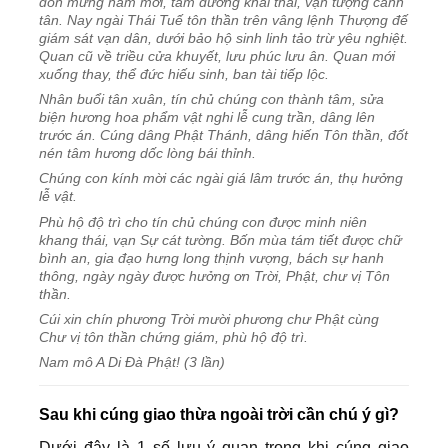
đón mừng năm mới, tam dương khai thái, vạn tượng canh
tân. Nay ngài Thái Tuế tôn thần trên vâng lệnh Thượng đế
giám sát vạn dân, dưới bảo hộ sinh linh tảo trừ yêu nghiệt.
Quan cũ về triều cửa khuyết, lưu phúc lưu ân. Quan mới
xuống thay, thể đức hiếu sinh, ban tài tiếp lộc.
Nhân buổi tân xuân, tín chủ chúng con thành tâm, sửa
biện hương hoa phẩm vật nghi lễ cung trần, dâng lên
trước án. Cúng dâng Phật Thánh, dâng hiến Tôn thần, đốt
nén tâm hương dốc lòng bái thỉnh.
Chúng con kính mời các ngài giá lâm trước án, thụ hưởng
lễ vật.
Phù hộ độ trì cho tín chủ chúng con được minh niên
khang thái, vạn Sự cát tường. Bốn mùa tám tiết được chữ
bình an, gia đạo hưng long thịnh vượng, bách sự hanh
thông, ngày ngày được hưởng ơn Trời, Phật, chư vị Tôn
thần.
Cúi xin chín phương Trời mười phương chư Phật cùng
Chư vị tôn thần chứng giám, phù hộ độ trì.
Nam mô A Di Đà Phật! (3 lần)
Sau khi cúng giao thừa ngoài trời cần chú ý gì?
Dưới đây là 1 số lưu ý quan trọng khi cúng giao