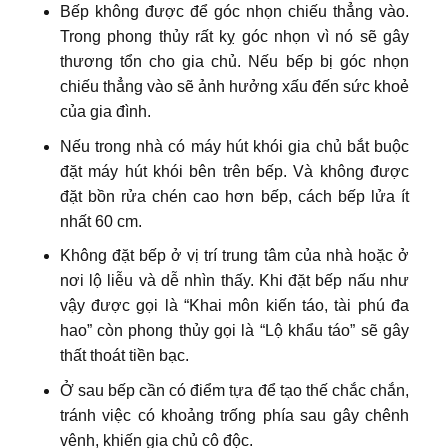
Bếp không được để góc nhọn chiếu thẳng vào.
Trong phong thủy rất kỵ góc nhọn vì nó sẽ gây
thương tổn cho gia chủ. Nếu bếp bị góc nhọn
chiếu thẳng vào sẽ ảnh hưởng xấu đến sức khoẻ
của gia đình.
Nếu trong nhà có máy hút khói gia chủ bắt buộc
đặt máy hút khói bên trên bếp. Và không được
đặt bồn rửa chén cao hơn bếp, cách bếp lửa ít
nhất 60 cm.
Không đặt bếp ở vị trí trung tâm của nhà hoặc ở
nơi lộ liễu và dễ nhìn thấy. Khi đặt bếp nấu như
vậy được gọi là “Khai môn kiến táo, tài phú đa
hao” còn phong thủy gọi là “Lộ khẩu táo” sẽ gây
thất thoát tiền bạc.
Ở sau bếp cần có điểm tựa để tạo thế chắc chắn,
tránh việc có khoảng trống phía sau gây chênh
vênh, khiến gia chủ cô độc.