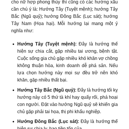
cho nữ hợp phong thủy thì cũng có các hướng xấu
cần chú ý là: Hướng Tây (Tuyệt mệnh); hướng Tây
Bắc (Ngũ quỷ); hướng Đông Bắc (Lục sát); hướng
Tây Nam (Họa hại). Mỗi hướng lại mang một ý
nghĩa như:
Hướng Tây (Tuyệt mệnh):
Đây là hướng thể
hiện sự chia cắt, gặp nhiều tai ương, bệnh tật.
Cuộc sống gia chủ gặp nhiều khó khăn vợ chồng
không thuận hòa, kinh doanh dễ phá sản. Nếu
lựa chọn hướng này mọi sự đều trở nên khó
khăn, gặp nhiều thất bại.
Hướng Tây Bắc (Ngũ quỷ):
Đây là hướng tối kỵ
hướng này có 5 thứ tà khí hay quấy rối, phá hoại
con người. Đặt vào hướng Ngũ quỷ sẽ khiến gia
chủ gặp phải tai họa, thị phi khẩu nghiệp.
Hướng Đông Bắc (Lục sát):
Đây là hướng thể
hiện sự chia ly, hao tiền tốn của.