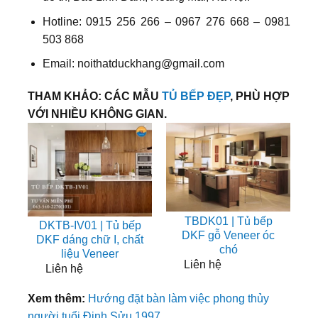
Hotline: 0915 256 266 – 0967 276 668 – 0981
503 868
Email: noithatduckhang@gmail.com
THAM KHẢO: CÁC MẪU
TỦ BẾP ĐẸP
, PHÙ HỢP
VỚI NHIỀU KHÔNG GIAN.
TBDK01 | Tủ bếp
DKTB-IV01 | Tủ bếp
DKF gỗ Veneer óc
DKF dáng chữ I, chất
chó
liệu Veneer
Liên hệ
Liên hệ
Xem thêm:
Hướng đặt bàn làm việc phong thủy
người tuổi Đinh Sửu 1997