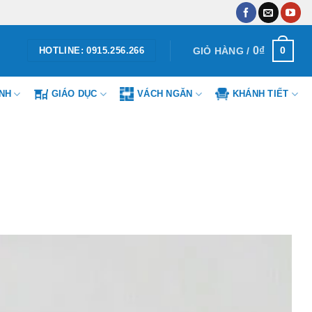
0
₫
0
GIỎ HÀNG /
HOTLINE: 0915.256.266
ÌNH
GIÁO DỤC
VÁCH NGĂN
KHÁNH TIẾT