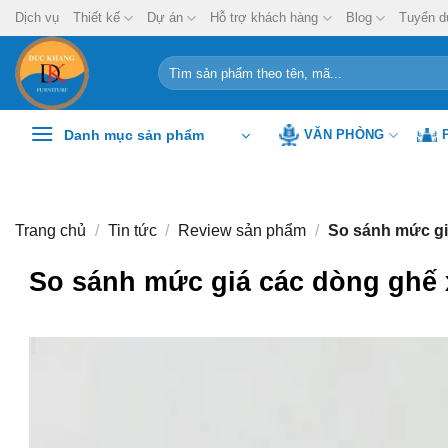
Chuyển
Dịch vụ
Thiết kế
Dự án
Hỗ trợ khách hàng
Blog
Tuyển d
đến
nội
Tìm
kiếm:
dung
Danh mục sản phẩm
VĂN PHÒNG
Trang chủ
/
Tin tức
/
Review sản phẩm
/
So sánh mức gi
So sánh mức giá các dòng ghế