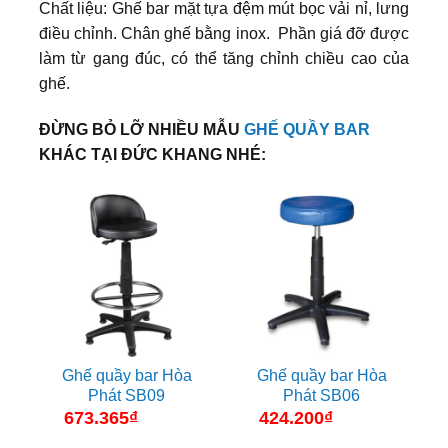
Chất liệu: Ghế bar mặt tựa đệm mút bọc vải nỉ, lưng
điều chỉnh. Chân ghế bằng inox. Phần giá đỡ được
làm từ gang đúc, có thể tăng chỉnh chiều cao của
ghế.
ĐỪNG BỎ LỠ NHIỀU MẪU
GHẾ QUẦY BAR
KHÁC TẠI ĐỨC KHANG NHÉ:
Ghế quầy bar Hòa
Ghế quầy bar Hòa
Phát SB09
Phát SB06
673.365
₫
424.200
₫