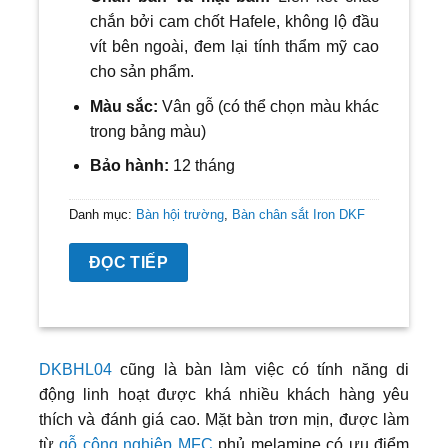
chắn bởi cam chốt Hafele, không lộ đầu
vít bên ngoài, đem lại tính thẩm mỹ cao
cho sản phẩm.
Màu sắc:
Vân gỗ (có thể chọn màu khác
trong bảng màu)
Bảo hành:
12 tháng
Danh mục:
Bàn hội trường
,
Bàn chân sắt Iron DKF
ĐỌC TIẾP
DKBHL04
cũng là bàn làm việc có tính năng di
động linh hoạt được khá nhiều khách hàng yêu
thích và đánh giá cao. Mặt bàn trơn mịn, được làm
từ
gỗ công nghiệp MFC
phủ melamine có ưu điểm