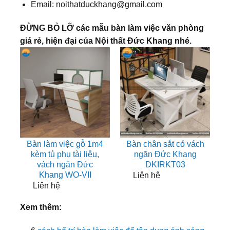
Email: noithatduckhang@gmail.com
ĐỪNG BỎ LỠ các mẫu bàn làm việc văn phòng
giá rẻ, hiện đại của Nội thất Đức Khang nhé.
Bàn làm việc gỗ 1m4
Bàn chân sắt có vách
kèm tủ phụ tài liệu,
ngăn Đức Khang
vách ngăn Đức
DKIRKT03
Khang WO-VII
Liên hệ
Liên hệ
Xem thêm: