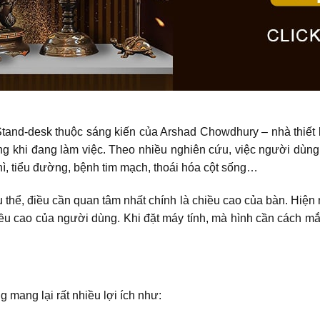
ừ Stand-desk thuộc sáng kiến của Arshad Chowdhury – nhà thiế
ong khi đang làm việc. Theo nhiều nghiên cứu, việc người dùng
hì, tiểu đường, bệnh tim mạch, thoái hóa cột sống…
 thể, điều cần quan tâm nhất chính là chiều cao của bàn. Hiện 
u cao của người dùng. Khi đặt máy tính, mà hình cần cách mắt
 mang lại rất nhiều lợi ích như: