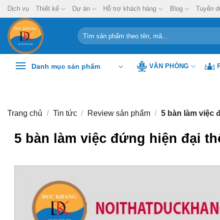
Chuyển
Dịch vụ
Thiết kế
Dự án
Hỗ trợ khách hàng
Blog
Tuyển d
đến
nội
Tìm
kiếm:
dung
Danh mục sản phẩm
VĂN PHÒNG
Trang chủ
/
Tin tức
/
Review sản phẩm
/
5 bàn làm việc 
5 bàn làm việc đứng hiện đại 