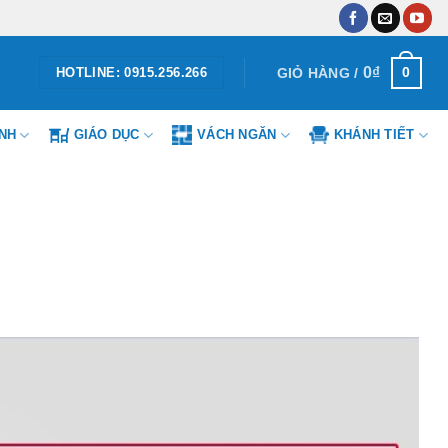
0
₫
0
GIỎ HÀNG /
HOTLINE: 0915.256.266
ÌNH
GIÁO DỤC
VÁCH NGĂN
KHÁNH TIẾT