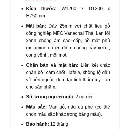
Kích thước:
W12
00 x D1200 x
H750mm
Mặt bàn:
Dày 25mm với
chất liệu gỗ
công nghiệp MFC Vanachai Thái Lan lõi
xanh chống ẩm cao cấp, bề mặt phủ
melamine có ưu điểm chống trầy xước,
cong vênh, mối mọt.
Chân bàn và mặt bàn:
Liên kết chắc
chắn bởi cam chốt Hafele, không lộ đầu
vít bên ngoài, đem lại tính thẩm mỹ cao
cho sản phẩm.
Số lượng người ngồi:
2
người.
Màu sắc:
Vân gỗ, nâu cà phê (có thể
chọn màu sắc khác trong bảng màu).
Bảo hành:
12 tháng