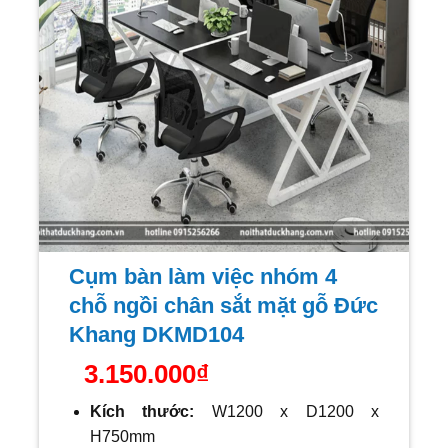
Cụm bàn làm việc nhóm 4
chỗ ngồi chân sắt mặt gỗ Đức
Khang DKMD104
3.150.000
₫
Kích thước:
W12
00 x D1200 x
H750mm