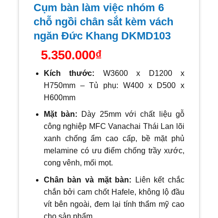
Cụm bàn làm việc nhóm 6
chỗ ngồi chân sắt kèm vách
ngăn Đức Khang DKMD103
5.350.000
₫
Kích thước:
W36
00 x D1200 x
H750mm – Tủ phụ: W400 x D500 x
H600mm
Mặt bàn:
Dày 25mm với
chất liệu gỗ
công nghiệp MFC Vanachai Thái Lan lõi
xanh chống ẩm cao cấp, bề mặt phủ
melamine có ưu điểm chống trầy xước,
cong vênh, mối mọt.
Chân bàn và mặt bàn:
Liên kết chắc
chắn bởi cam chốt Hafele, không lộ đầu
vít bên ngoài, đem lại tính thẩm mỹ cao
cho sản phẩm.