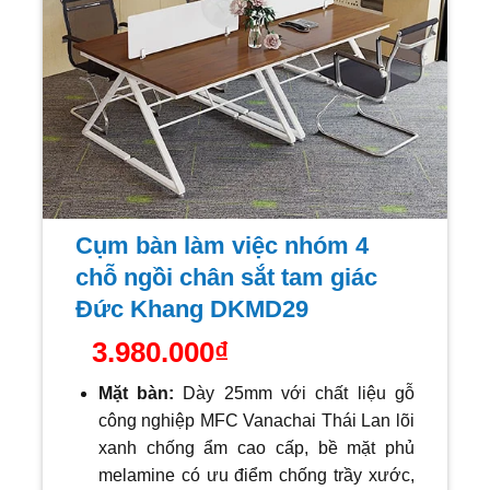
Cụm bàn làm việc nhóm 4
chỗ ngồi chân sắt tam giác
Đức Khang DKMD29
3.980.000
₫
Mặt bàn:
Dày 25mm với
chất liệu gỗ
công nghiệp MFC Vanachai Thái Lan lõi
xanh chống ẩm cao cấp, bề mặt phủ
melamine có ưu điểm chống trầy xước,