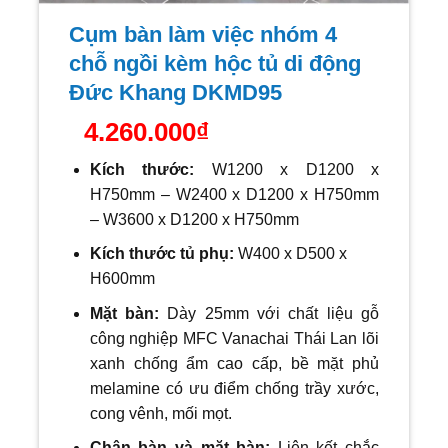
Cụm bàn làm việc nhóm 4
chỗ ngồi kèm hộc tủ di động
Đức Khang DKMD95
4.260.000
₫
Kích thước:
W1200 x D1200 x
H750mm – W2400 x D1200 x H750mm
– W3600 x D1200 x H750mm
Kích thước tủ phụ:
W400 x D500 x
H600mm
Mặt bàn:
Dày 25mm với
chất liệu gỗ
công nghiệp MFC Vanachai Thái Lan lõi
xanh chống ẩm cao cấp, bề mặt phủ
melamine có ưu điểm chống trầy xước,
cong vênh, mối mọt.
Chân bàn và mặt bàn:
Liên kết chắc