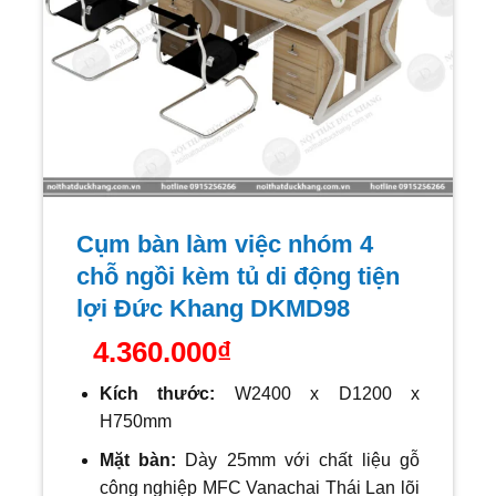
Cụm bàn làm việc nhóm 4
chỗ ngồi kèm tủ di động tiện
lợi Đức Khang DKMD98
4.360.000
₫
Kích thước:
W24
00 x D1200 x
H750mm
Mặt bàn:
Dày 25mm với
chất liệu gỗ
công nghiệp MFC Vanachai Thái Lan lõi