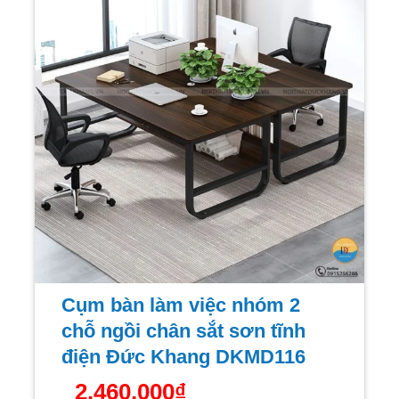
Cụm bàn làm việc nhóm 2
chỗ ngồi chân sắt sơn tĩnh
điện Đức Khang DKMD116
2.460.000
₫