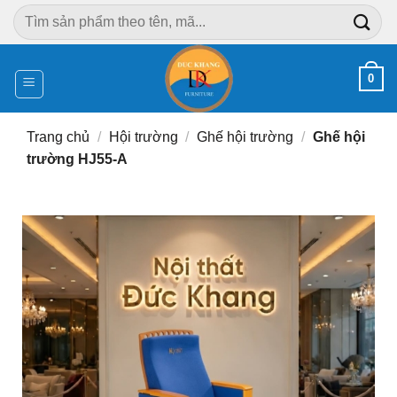
Chuyển
Tìm
đến
kiếm:
nội
dung
0
Trang chủ
/
Hội trường
/
Ghế hội trường
/
Ghế hội
trường HJ55-A