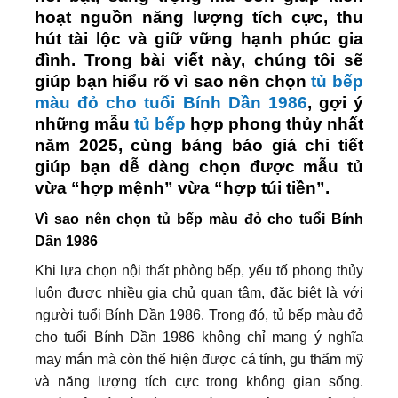
hoạt nguồn năng lượng tích cực, thu
hút tài lộc và giữ vững hạnh phúc gia
đình. Trong bài viết này, chúng tôi sẽ
giúp bạn hiểu rõ vì sao nên chọn
tủ bếp
màu đỏ cho tuổi Bính Dần 1986
, gợi ý
những mẫu
tủ bếp
hợp phong thủy nhất
năm 2025, cùng bảng báo giá chi tiết
giúp bạn dễ dàng chọn được mẫu tủ
vừa “hợp mệnh” vừa “hợp túi tiền”.
Vì sao nên chọn tủ bếp màu đỏ cho tuổi Bính
Dần 1986
Khi lựa chọn nội thất phòng bếp, yếu tố phong thủy
luôn được nhiều gia chủ quan tâm, đặc biệt là với
người tuổi Bính Dần 1986. Trong đó, tủ bếp màu đỏ
cho tuổi Bính Dần 1986 không chỉ mang ý nghĩa
may mắn mà còn thể hiện được cá tính, gu thẩm mỹ
và năng lượng tích cực trong không gian sống.