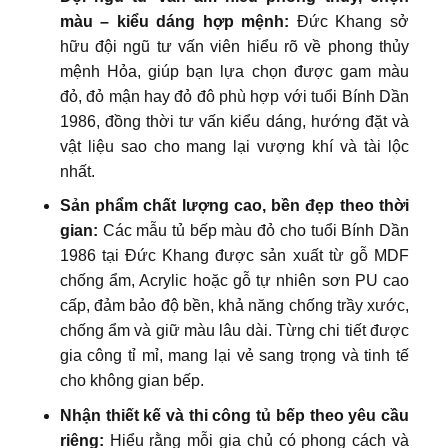
màu – kiểu dáng hợp mệnh:
Đức Khang sở
hữu đội ngũ tư vấn viên hiểu rõ về phong thủy
mệnh Hỏa, giúp bạn lựa chọn được gam màu
đỏ, đỏ mận hay đỏ đô phù hợp với tuổi Bính Dần
1986, đồng thời tư vấn kiểu dáng, hướng đặt và
vật liệu sao cho mang lại vượng khí và tài lộc
nhất.
Sản phẩm chất lượng cao, bền đẹp theo thời
gian:
Các mẫu tủ bếp màu đỏ cho tuổi Bính Dần
1986 tại Đức Khang được sản xuất từ gỗ MDF
chống ẩm, Acrylic hoặc gỗ tự nhiên sơn PU cao
cấp, đảm bảo độ bền, khả năng chống trầy xước,
chống ẩm và giữ màu lâu dài. Từng chi tiết được
gia công tỉ mỉ, mang lại vẻ sang trọng và tinh tế
cho không gian bếp.
Nhận thiết kế và thi công tủ bếp theo yêu cầu
riêng:
Hiểu rằng mỗi gia chủ có phong cách và