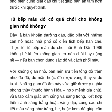
phổ biến cùng giải đáp chi tiết giúp bạn an tâm hơn
trước khi quyết định.
Tủ bếp màu đỏ có quá chói cho không
gian nhỏ không?
Đây là băn khoăn thường gặp, đặc biệt với những
căn hộ hoặc nhà phố có diện tích bếp hạn chế.
Thực tế, tủ bếp màu đỏ cho tuổi Bính Dần 1986
không hề khiến không gian trở nên chói hay nặng
nề — nếu bạn chọn đúng sắc độ và cách phối màu.
Với không gian nhỏ, bạn nên ưu tiên tông đỏ trầm
như đỏ đô, đỏ mận hoặc đỏ rượu vang thay vì đỏ
tươi. Những gam đỏ ấm này vừa giữ được ý nghĩa
phong thủy (thuộc hành Hỏa – hợp mệnh gia chủ),
vừa tạo cảm giác ấm cúng và sang trọng. Kết hợp
thêm ánh sáng trắng hoặc vàng dịu, cùng các chi
tiết màu sáng như trắng, be, hoặc kem để giúp căn