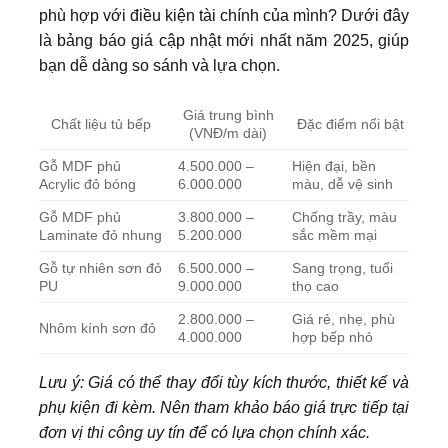
phù hợp với điều kiện tài chính của mình? Dưới đây
là bảng báo giá cập nhật mới nhất năm 2025, giúp
bạn dễ dàng so sánh và lựa chọn.
Giá trung bình
Chất liệu tủ bếp
Đặc điểm nổi bật
(VNĐ/m dài)
Gỗ MDF phủ
4.500.000 –
Hiện đại, bền
Acrylic đỏ bóng
6.000.000
màu, dễ vệ sinh
Gỗ MDF phủ
3.800.000 –
Chống trầy, màu
Laminate đỏ nhung
5.200.000
sắc mềm mại
Gỗ tự nhiên sơn đỏ
6.500.000 –
Sang trọng, tuổi
PU
9.000.000
thọ cao
2.800.000 –
Giá rẻ, nhẹ, phù
Nhôm kính sơn đỏ
4.000.000
hợp bếp nhỏ
Lưu ý: Giá có thể thay đổi tùy kích thước, thiết kế và
phụ kiện đi kèm. Nên tham khảo báo giá trực tiếp tại
đơn vị thi công uy tín để có lựa chọn chính xác.