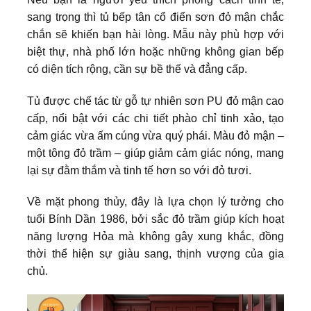
sang trọng thì tủ bếp tân cổ điển sơn đỏ mận chắc
chắn sẽ khiến bạn hài lòng. Mẫu này phù hợp với
biệt thự, nhà phố lớn hoặc những không gian bếp
có diện tích rộng, cần sự bề thế và đẳng cấp.
Tủ được chế tác từ gỗ tự nhiên sơn PU đỏ mận cao
cấp, nổi bật với các chi tiết phào chỉ tinh xảo, tạo
cảm giác vừa ấm cúng vừa quý phái. Màu đỏ mận –
một tông đỏ trầm – giúp giảm cảm giác nóng, mang
lại sự đằm thắm và tinh tế hơn so với đỏ tươi.
Về mặt phong thủy, đây là lựa chọn lý tưởng cho
tuổi Bính Dần 1986, bởi sắc đỏ trầm giúp kích hoạt
năng lượng Hỏa mà không gây xung khắc, đồng
thời thể hiện sự giàu sang, thịnh vượng của gia
chủ.