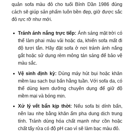
quản sofa màu đỏ cho tuổi Bính Dần 1986 đúng
cách sẽ giúp sản phẩm luôn bền đẹp, giữ được sắc
đỏ rực rỡ như mới.
Tránh ánh nắng trực tiếp:
Ánh sáng mặt trời có
thể làm phai màu vải hoặc da, khiến sofa mất đi
độ tươi tắn. Hãy đặt sofa ở nơi tránh ánh nắng
gắt hoặc sử dụng rèm mỏng tán sáng để bảo vệ
màu sắc.
Vệ sinh định kỳ:
Dùng máy hút bụi hoặc khăn
mềm lau sạch bụi bẩn hằng tuần. Với sofa da, có
thể dùng kem dưỡng chuyên dụng để giữ độ
mềm mại và bóng mịn.
Xử lý vết bẩn kịp thời:
Nếu sofa bị dính bẩn,
nên lau nhẹ bằng khăn ẩm pha dung dịch trung
tính. Tránh dùng hóa chất mạnh như cồn hoặc
chất tẩy rửa có độ pH cao vì sẽ làm bạc màu đỏ.