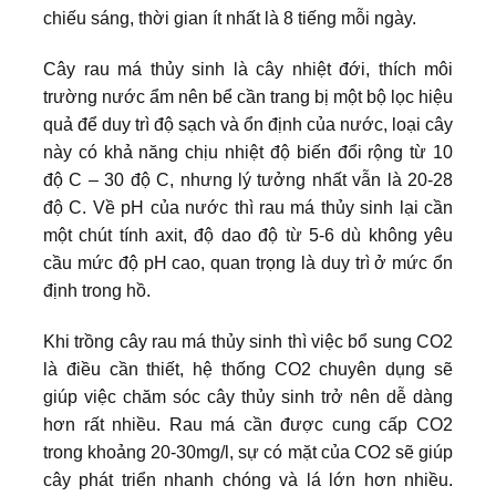
chiếu sáng, thời gian ít nhất là 8 tiếng mỗi ngày.
Cây rau má thủy sinh là cây nhiệt đới, thích môi
trường nước ẩm nên bể cần trang bị một bộ lọc hiệu
quả để duy trì độ sạch và ổn định của nước, loại cây
này có khả năng chịu nhiệt độ biến đổi rộng từ 10
độ C – 30 độ C, nhưng lý tưởng nhất vẫn là 20-28
độ C. Về pH của nước thì rau má thủy sinh lại cần
một chút tính axit, độ dao độ từ 5-6 dù không yêu
cầu mức độ pH cao, quan trọng là duy trì ở mức ổn
định trong hồ.
Khi trồng cây rau má thủy sinh thì việc bổ sung CO2
là điều cần thiết, hệ thống CO2 chuyên dụng sẽ
giúp việc chăm sóc cây thủy sinh trở nên dễ dàng
hơn rất nhiều. Rau má cần được cung cấp CO2
trong khoảng 20-30mg/l, sự có mặt của CO2 sẽ giúp
cây phát triển nhanh chóng và lá lớn hơn nhiều.