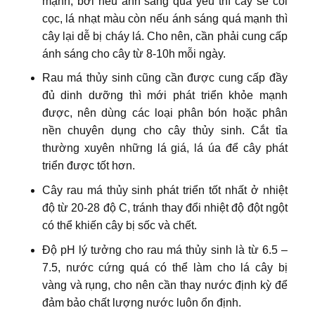
mạnh, bởi nếu ánh sáng quá yếu thì cây sẽ còi
cọc, lá nhạt màu còn nếu ánh sáng quá mạnh thì
cây lại dễ bị cháy lá. Cho nên, cần phải cung cấp
ánh sáng cho cây từ 8-10h mỗi ngày.
Rau má thủy sinh cũng cần được cung cấp đầy
đủ dinh dưỡng thì mới phát triển khỏe mạnh
được, nên dùng các loại phân bón hoặc phân
nền chuyên dụng cho cây thủy sinh. Cắt tỉa
thường xuyên những lá giá, lá úa để cây phát
triển được tốt hơn.
Cây rau má thủy sinh phát triển tốt nhất ở nhiệt
độ từ 20-28 độ C, tránh thay đổi nhiệt độ đột ngột
có thể khiến cây bị sốc và chết.
Độ pH lý tưởng cho rau má thủy sinh là từ 6.5 –
7.5, nước cứng quá có thể làm cho lá cây bị
vàng và rụng, cho nên cần thay nước định kỳ để
đảm bảo chất lượng nước luôn ổn định.