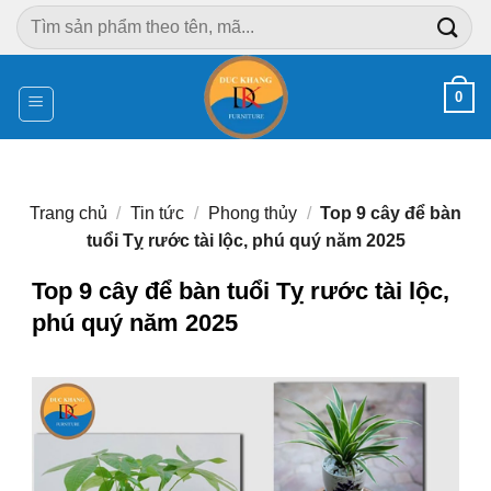
Chuyển
Tìm
đến
kiếm:
nội
dung
0
Trang chủ
/
Tin tức
/
Phong thủy
/
Top 9 cây để bàn
tuổi Tỵ rước tài lộc, phú quý năm 2025
Top 9 cây để bàn tuổi Tỵ rước tài lộc,
phú quý năm 2025