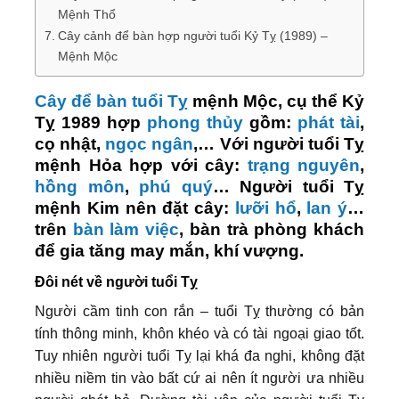
Mệnh Thổ
Cây cảnh để bàn hợp người tuổi Kỷ Tỵ (1989) –
Mệnh Mộc
Cây để bàn tuổi Tỵ
mệnh Mộc, cụ thể Kỷ
Tỵ 1989 hợp
phong thủy
gồm:
phát tài
,
cọ nhật,
ngọc ngân
,… Với người tuổi Tỵ
mệnh Hỏa hợp với cây:
trạng nguyên
,
hồng môn
,
phú quý
… Người tuổi Tỵ
mệnh Kim nên đặt cây:
lưỡi hổ
,
lan ý
…
trên
bàn làm việc
, bàn trà phòng khách
để gia tăng may mắn, khí vượng.
Đôi nét về người tuổi Tỵ
Người cầm tinh con rắn – tuổi Tỵ thường có bản
tính thông minh, khôn khéo và có tài ngoại giao tốt.
Tuy nhiên người tuổi Tỵ lại khá đa nghi, không đặt
nhiều niềm tin vào bất cứ ai nên ít người ưa nhiều