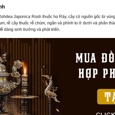
nh
 Rohdea Japonica Rosh thuộc họ Ráy, cây có nguồn gốc từ vùng
, rễ cây thuộc rễ chùm, ngắn và phình to ở dưới và phân thành
ễ dàng sinh trưởng và phát triển.