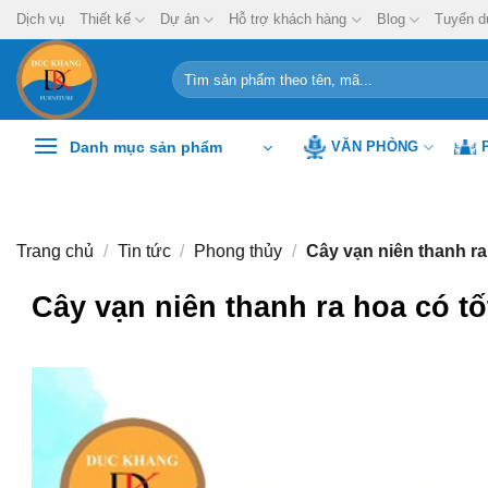
Chuyển
Dịch vụ
Thiết kế
Dự án
Hỗ trợ khách hàng
Blog
Tuyển d
đến
nội
Tìm
kiếm:
dung
Danh mục sản phẩm
VĂN PHÒNG
Trang chủ
/
Tin tức
/
Phong thủy
/
Cây vạn niên thanh ra
Cây vạn niên thanh ra hoa có t