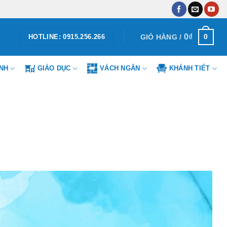
0
₫
0
GIỎ HÀNG /
HOTLINE: 0915.256.266
ÌNH
GIÁO DỤC
VÁCH NGĂN
KHÁNH TIẾT