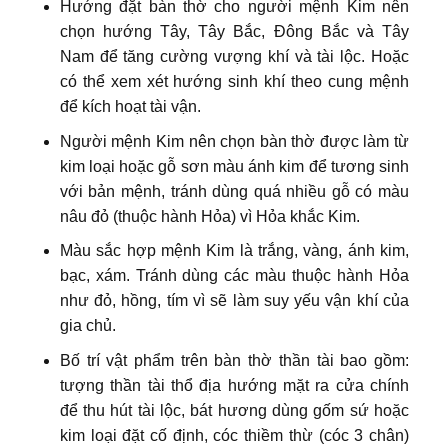
Hướng đặt bàn thờ cho người mệnh Kim nên
chọn hướng Tây, Tây Bắc, Đông Bắc và Tây
Nam để tăng cường vượng khí và tài lộc. Hoặc
có thể xem xét hướng sinh khí theo cung mệnh
để kích hoạt tài vận.
Người mệnh Kim nên chọn bàn thờ được làm từ
kim loại hoặc gỗ sơn màu ánh kim để tương sinh
với bản mệnh, tránh dùng quá nhiều gỗ có màu
nâu đỏ (thuộc hành Hỏa) vì Hỏa khắc Kim.
Màu sắc hợp mệnh Kim là trắng, vàng, ánh kim,
bạc, xám. Tránh dùng các màu thuộc hành Hỏa
như đỏ, hồng, tím vì sẽ làm suy yếu vận khí của
gia chủ.
Bố trí vật phẩm trên bàn thờ thần tài bao gồm:
tượng thần tài thổ địa hướng mặt ra cửa chính
để thu hút tài lộc, bát hương dùng gốm sứ hoặc
kim loại đặt cố định, cóc thiềm thừ (cóc 3 chân)