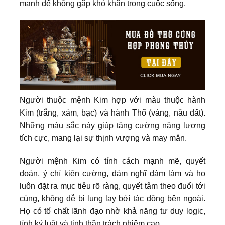
mạnh để không gặp khó khăn trong cuộc sống.
Người thuộc mệnh Kim hợp với màu thuộc hành
Kim (trắng, xám, bạc) và hành Thổ (vàng, nâu đất).
Những màu sắc này giúp tăng cường năng lượng
tích cực, mang lại sự thịnh vượng và may mắn.
Người mệnh Kim có tính cách mạnh mẽ, quyết
đoán, ý chí kiên cường, dám nghĩ dám làm và họ
luôn đặt ra mục tiêu rõ ràng, quyết tâm theo đuổi tới
cùng, không dễ bị lung lay bởi tác động bên ngoài.
Họ có tố chất lãnh đạo nhờ khả năng tư duy logic,
tính kỷ luật và tinh thần trách nhiệm cao.