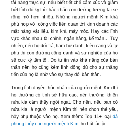
tài năng thực sự, nếu biết tiết chế cảm xúc và giảm
bớt tính đố kỵ thì chắc chắn con đường tương lai sẽ
rộng mở hơn nhiều. Những người mệnh Kim khá
phù hợp với công việc liên quan tới kinh doanh các
mặt hàng vật liệu, kim khí, máy móc. Hay các lĩnh
vực khác nhau tài chính, ngân hàng, kế toán… Tuy
nhiên, nếu họ dối trá, ham hư danh, kiêu căng và tự
phụ thì con đường công danh và sự nghiệp của họ
sẽ cực kỳ tăm tối. Do tự tin vào khả năng của bản
thân nên họ cũng kém linh động dù cho sự thăng
tiến của họ là nhờ vào sự thay đổi bản thân.
Trong tình duyên, hôn nhân của người mệnh Kim thì
họ thường có tính sở hữu cao, nên thường khiến
nửa kia cảm thấy ngột ngạt. Cho nên, nếu bạn có
nửa kia là người mệnh Kim thì nên chọn thế yếu,
hãy phụ thuộc vào họ. Xem thêm: Top 11+ loại
đá
phong thủy cho người mệnh Kim
thu hút tài lộc.