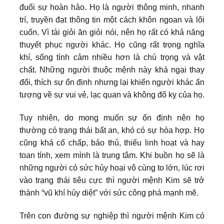
đuổi sự hoàn hảo. Họ là người thông minh, nhanh
trí, truyền đạt thông tin một cách khôn ngoan và lôi
cuốn. Vì tài giỏi ăn giỏi nói, nên họ rất có khả năng
thuyết phục người khác. Họ cũng rất trọng nghĩa
khí, sống tình cảm nhiều hơn là chú trọng và vật
chất. Những người thuộc mệnh này khá ngại thay
đổi, thích sự ổn định nhưng lại khiến người khác ấn
tượng về sự vui vẻ, lạc quan và không đố kỵ của họ.
Tuy nhiên, do mong muốn sự ổn định nên họ
thường có trạng thái bất an, khó có sự hòa hợp. Họ
cũng khá cố chấp, bảo thủ, thiếu linh hoạt và hay
toan tính, xem mình là trung tâm. Khi buồn họ sẽ là
những người có sức hủy hoại vô cùng to lớn, lúc rơi
vào trạng thái tiêu cực thì người mệnh Kim sẽ trở
thành “vũ khí hủy diệt” với sức công phá mạnh mẽ.
Trên con đường sự nghiệp thì người mệnh Kim có