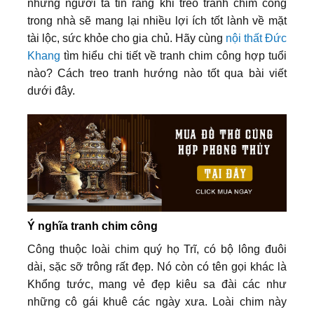
nhưng người ta tin rằng khi treo tranh chim công
trong nhà sẽ mang lại nhiều lợi ích tốt lành về mặt
tài lộc, sức khỏe cho gia chủ. Hãy cùng
nội thất Đức
Khang
tìm hiểu chi tiết về tranh chim công hợp tuổi
nào? Cách treo tranh hướng nào tốt qua bài viết
dưới đây.
Ý nghĩa tranh chim công
Công thuộc loài chim quý họ Trĩ, có bộ lông đuôi
dài, sặc sỡ trông rất đẹp. Nó còn có tên gọi khác là
Khổng tước, mang vẻ đẹp kiêu sa đài các như
những cô gái khuê các ngày xưa. Loài chim này