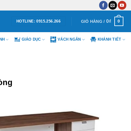
0
₫
0
GIỎ HÀNG /
HOTLINE: 0915.256.266
ÌNH
GIÁO DỤC
VÁCH NGĂN
KHÁNH TIẾT
hòng