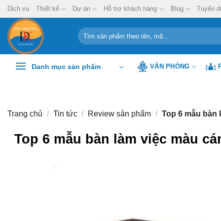
Chuyển
Dịch vụ
Thiết kế
Dự án
Hỗ trợ khách hàng
Blog
Tuyển d
đến
nội
Tìm
kiếm:
dung
Danh mục sản phẩm
VĂN PHÒNG
Trang chủ
/
Tin tức
/
Review sản phẩm
/
Top 6 mẫu bàn l
Top 6 mẫu bàn làm việc màu cá