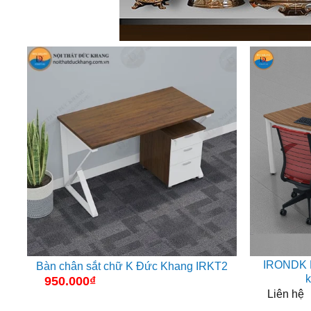
IRONDK B
Bàn chân sắt chữ K Đức Khang IRKT2
k
950.000
₫
Liên hệ