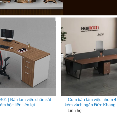
01 | Bàn làm việc chân sắt
Cụm bàn làm việc nhóm 4 
èm hộc liền tiên lợi
kèm vách ngăn Đức Khan
Liên hệ