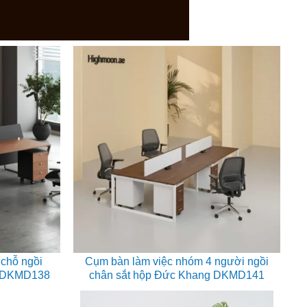
-
chỗ ngồi
Cụm bàn làm việc nhóm 4 người ngồi
g DKMD138
chân sắt hộp Đức Khang DKMD141