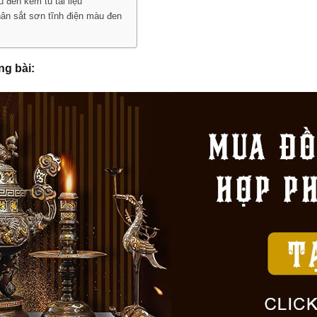
đen kèm tủ tài liệu
ân sắt sơn tĩnh điện màu đen
ng bài: