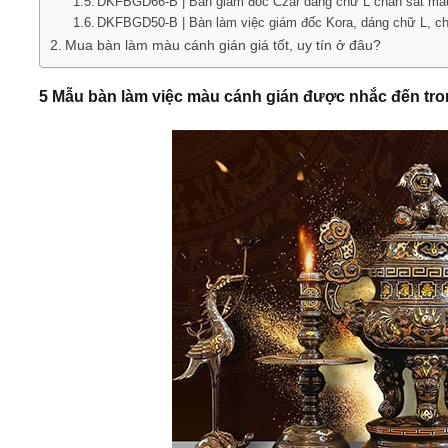
DKFBGD66-B | Bàn giám đốc Czar dáng chữ L chân sắt màu 
DKFBGD50-B | Bàn làm việc giám đốc Kora, dáng chữ L, ch
Mua bàn làm màu cánh gián giá tốt, uy tín ở đâu?
5 Mẫu bàn làm việc màu cánh gián được nhắc đến tro