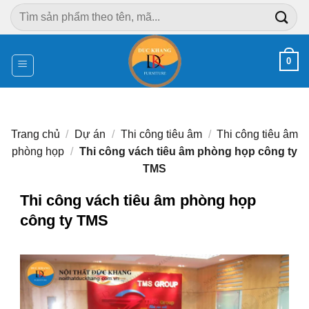
Chuyển
Tìm
đến
kiếm:
nội
dung
0
Trang chủ
/
Dự án
/
Thi công tiêu âm
/
Thi công tiêu âm
phòng họp
/
Thi công vách tiêu âm phòng họp công ty
TMS
Thi công vách tiêu âm phòng họp
công ty TMS