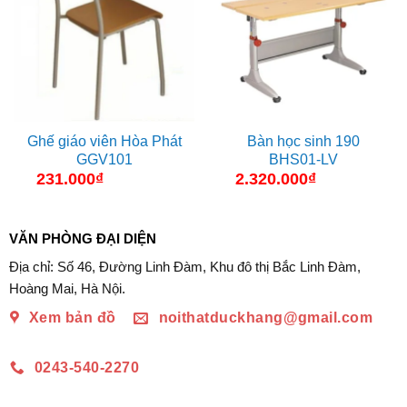
Ghế giáo viên Hòa Phát
Bàn học sinh 190
GGV101
BHS01-LV
231.000
₫
2.320.000
₫
VĂN PHÒNG ĐẠI DIỆN
Địa chỉ: Số 46, Đường Linh Đàm, Khu đô thị Bắc Linh Đàm,
Hoàng Mai, Hà Nội.
Xem bản đồ
noithatduckhang@gmail.com
0243-540-2270