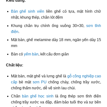
Kiểu dáng:
Bàn ghế sinh viên
liền ghế có tựa, mặt hình chữ
nhật, khung thép, chân lót đệm
Khung chân trụ chính ống vuông 30×30,
sơn tĩnh
điện
.
Mặt bàn, ghế melamine dày 18 mm, ngăn yến dày 15
mm
Bàn có
yếm bàn
, kết cấu đơn giản
Chất liệu:
Mặt bàn, mặt ghế và lưng ghế là
gỗ công nghiệp cao
cấp
bè mặt
sơn PU
chống cháy, chống trầy xước,
chống thấm nước, dễ vệ sinh lau chùi.
Chân
bàn ghế học sinh
là ống thép sơn tĩnh điện
chống trầy xước va đập, đảm bảo tuổi thọ và sự bền