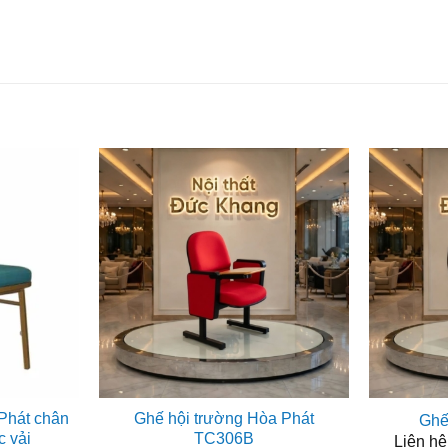
Phát chân
Ghế hội trường Hòa Phát
Ghế
c vải
TC306B
Liên hệ