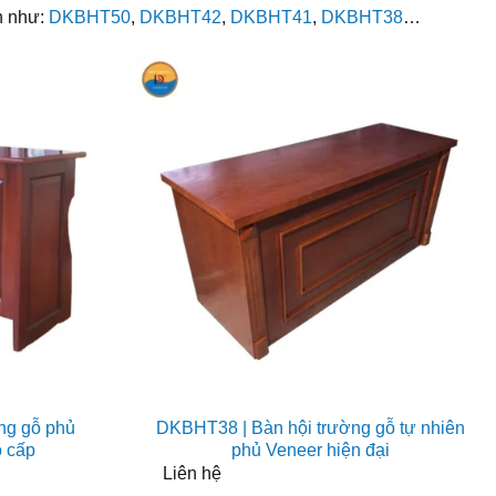
n như:
DKBHT50
,
DKBHT42
,
DKBHT41
,
DKBHT38
…
ng gỗ phủ
DKBHT38 | Bàn hội trường gỗ tự nhiên
o cấp
phủ Veneer hiện đại
Liên hệ