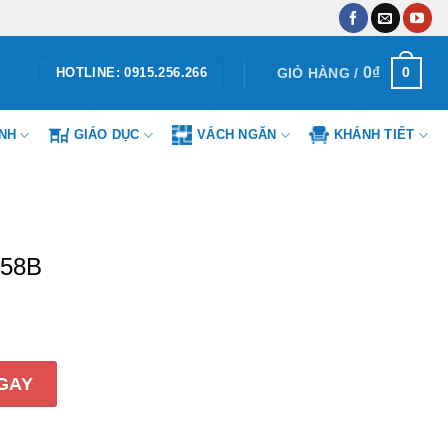
0
₫
0
GIỎ HÀNG /
HOTLINE: 0915.256.266
ÌNH
GIÁO DỤC
VÁCH NGĂN
KHÁNH TIẾT
J58B
lượng
GAY