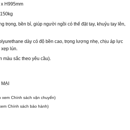
 x H995mm
 150kg
g trọng, bền bỉ, giúp người ngồi có thể đặt tay, khuỷu tay lên,
olyurethane dày có độ bền cao, trọng lượng nhẹ, chịu áp lực
ị xẹp lún.
n màu sắc theo yêu cầu).
 MẠI
m xem Chính sách vận chuyển)
xem Chính sách bảo hành)