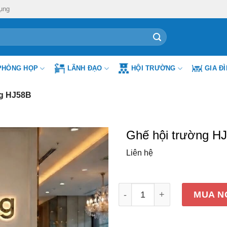
ụng
PHÒNG HỌP
LÃNH ĐẠO
HỘI TRƯỜNG
GIA Đ
ng HJ58B
Ghế hội trường H
Liên hệ
Ghế hội trường HJ58B số 
MUA N