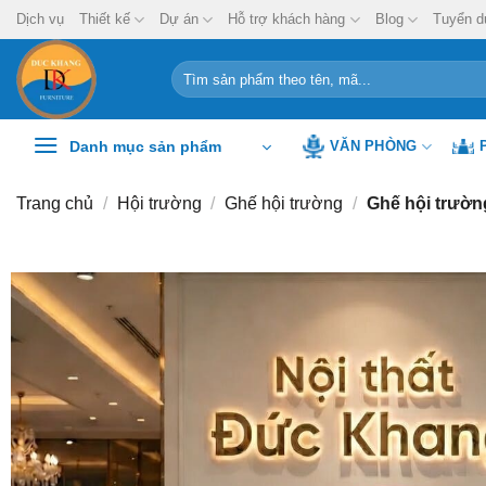
Chuyển
Dịch vụ
Thiết kế
Dự án
Hỗ trợ khách hàng
Blog
Tuyển d
đến
nội
Tìm
kiếm:
dung
Danh mục sản phẩm
VĂN PHÒNG
Trang chủ
/
Hội trường
/
Ghế hội trường
/
Ghế hội trườ