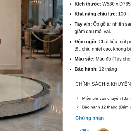
Kích thước:
W580 x D735
Khả năng chịu lực:
100 –
Tay vịn:
Ốp gỗ tự nhiên san
giảm đau mỏi vai.
Đệm ngồi:
Chất liệu mút p
tốt, chịu nhiệt cao, không b
Màu sắc:
Màu đỏ (Tùy chọ
Bảo hành:
12 tháng
CHÍNH SÁCH & KHUYẾN
Miễn phí vận chuyển (Bấ
Bảo hành 12 tháng (Bấm 
Chứng nhận