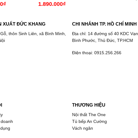
00
₫
Khoảng
1.890.000
₫
giá:
từ
437.850₫
đến
N XUẤT ĐỨC KHANG
CHI NHÁNH TP. HỒ CHÍ MINH
453.600₫
 Gỗ, thôn Sinh Liên, xã Bình Minh,
Địa chỉ: 14 đường số 40 KDC Vạn
Nội
Bình Phước, Thủ Đức, TP.HCM
Điện thoại: 0915.256.266
I
THƯƠNG HIỆU
ty
Nội thất The One
 doanh
Tủ bếp An Cường
 dụng
Vách ngăn