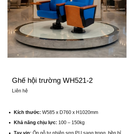
Ghế hội trường WH521-2
Liên hệ
Kích thước:
W585 x D760 x H1020mm
Khả năng chịu lực:
100 – 150kg
Tay vịn:
Ốp gỗ tự nhiên sơn PU sang trọng, bền bỉ,