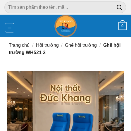
Chuyển
Tìm
đến
kiếm:
nội
dung
0
Trang chủ
/
Hội trường
/
Ghế hội trường
/
Ghế hội
trường WH521-2