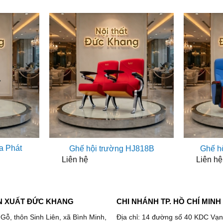
a Phát
Ghế hội trường HJ818B
Ghế h
Liên hệ
Liên hệ
N XUẤT ĐỨC KHANG
CHI NHÁNH TP. HỒ CHÍ MINH
 Gỗ, thôn Sinh Liên, xã Bình Minh,
Địa chỉ: 14 đường số 40 KDC Vạn