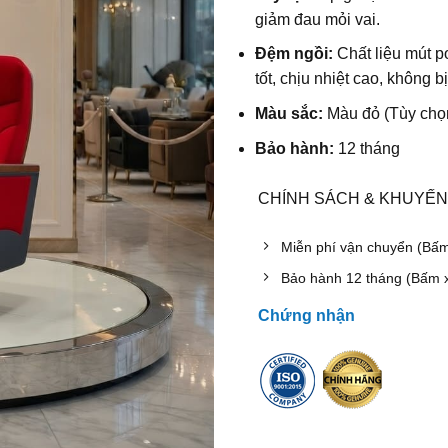
giảm đau mỏi vai.
Đệm ngồi:
Chất liệu mút p
tốt, chịu nhiệt cao, không b
Màu sắc:
Màu đỏ (Tùy chọ
Bảo hành:
12 tháng
CHÍNH SÁCH & KHUYẾN
Miễn phí vận chuyển (Bấ
Bảo hành 12 tháng (Bấm 
Chứng nhận