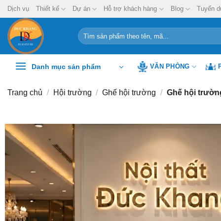
Chuyển
Dịch vụ
Thiết kế
Dự án
Hỗ trợ khách hàng
Blog
Tuyển d
đến
nội
Tìm
kiếm:
dung
Danh mục sản phẩm
VĂN PHÒNG
Trang chủ
/
Hội trường
/
Ghế hội trường
/
Ghế hội trườ