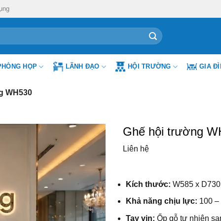
ụng
PHÒNG HỌP
LÃNH ĐẠO
HỘI TRƯỜNG
GIA Đ
ng WH530
Ghế hội trường W
Liên hệ
Kích thước:
W585 x D730
Khả năng chịu lực:
100 –
Tay vịn:
Ốp gỗ tự nhiên san