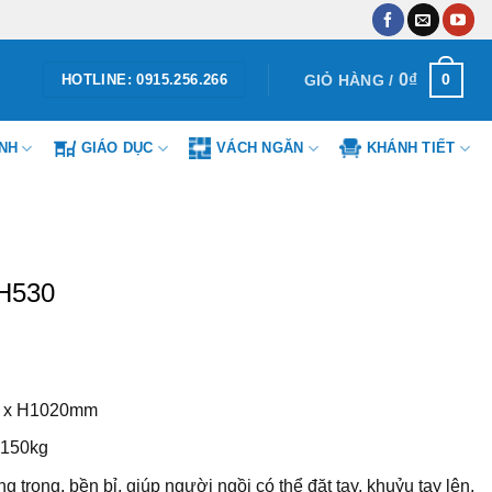
0
₫
0
GIỎ HÀNG /
HOTLINE: 0915.256.266
ÌNH
GIÁO DỤC
VÁCH NGĂN
KHÁNH TIẾT
H530
 x H1020mm
 150kg
g trọng, bền bỉ, giúp người ngồi có thể đặt tay, khuỷu tay lên,