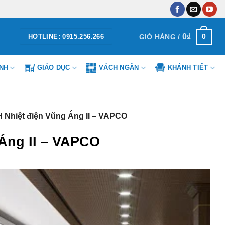
0
₫
0
GIỎ HÀNG /
HOTLINE: 0915.256.266
ÌNH
GIÁO DỤC
VÁCH NGĂN
KHÁNH TIẾT
H Nhiệt điện Vũng Áng II – VAPCO
 Áng II – VAPCO