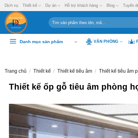
Chuyển
Dịch vụ
Thiết kế
Dự án
Hỗ trợ khách hàng
Blog
Tuyển d
đến
nội
Tìm
kiếm:
dung
Danh mục sản phẩm
VĂN PHÒNG
Trang chủ
/
Thiết kế
/
Thiết kế tiêu âm
/
Thiết kế tiêu âm 
Thiết kế ốp gỗ tiêu âm phòng 