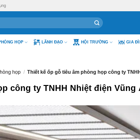
ụng
PHÒNG HỌP
LÃNH ĐẠO
HỘI TRƯỜNG
GIA Đ
phòng họp
/
Thiết kế ốp gỗ tiêu âm phòng họp công ty TNH
họp công ty TNHH Nhiệt điện Vũng