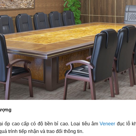
lượng
ại ốp cao cấp có độ bền bỉ cao. Loại tiêu âm
Veneer
đục lỗ kh
á trình tiếp nhận và trao đổi thông tin.