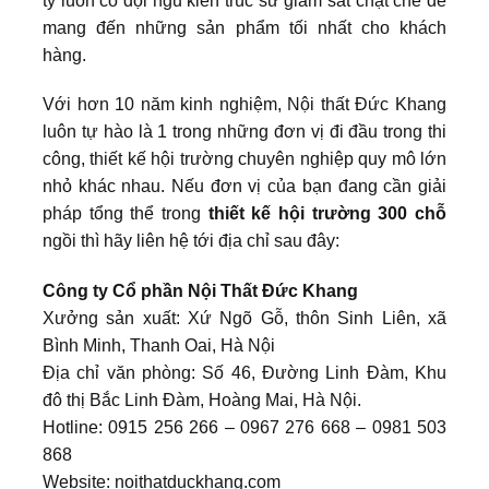
ty luôn có đội ngũ kiến trúc sư giám sát chặt chẽ để
mang đến những sản phẩm tối nhất cho khách
hàng.
Với hơn 10 năm kinh nghiệm, Nội thất Đức Khang
luôn tự hào là 1 trong những đơn vị đi đầu trong thi
công, thiết kế hội trường chuyên nghiệp quy mô lớn
nhỏ khác nhau. Nếu đơn vị của bạn đang cần giải
pháp tổng thể trong
thiết kế hội trường 300 chỗ
ngồi thì hãy liên hệ tới địa chỉ sau đây:
Công ty Cổ phần Nội Thất Đức Khang
Xưởng sản xuất: Xứ Ngõ Gỗ, thôn Sinh Liên, xã
Bình Minh, Thanh Oai, Hà Nội
Địa chỉ văn phòng: Số 46, Đường Linh Đàm, Khu
đô thị Bắc Linh Đàm, Hoàng Mai, Hà Nội.
Hotline: 0915 256 266 – 0967 276 668 – 0981 503
868
Website: noithatduckhang.com