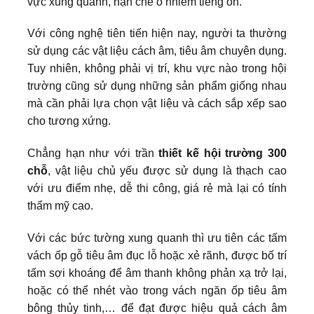
vực xung quanh, hạn chế ô nhiễm tiếng ồn.
Với công nghệ tiên tiến hiện nay, người ta thường
sử dụng các vật liệu cách âm, tiêu âm chuyên dụng.
Tuy nhiên, không phải vị trí, khu vực nào trong hội
trường cũng sử dụng những sản phẩm giống nhau
mà cần phải lựa chọn vật liệu và cách sắp xếp sao
cho tương xứng.
Chẳng hạn như với trần
thiết kế hội trường 300
chỗ
, vật liệu chủ yếu được sử dụng là thạch cao
với ưu điểm nhẹ, dễ thi công, giá rẻ mà lại có tính
thẩm mỹ cao.
Với các bức tường xung quanh thì ưu tiên các tấm
vách ốp gỗ tiêu âm đục lỗ hoặc xẻ rãnh, được bố trí
tấm sợi khoáng để âm thanh không phản xạ trở lại,
hoặc có thể nhét vào trong vách ngăn ốp tiêu âm
bông thủy tinh,… để đạt được hiệu quả cách âm