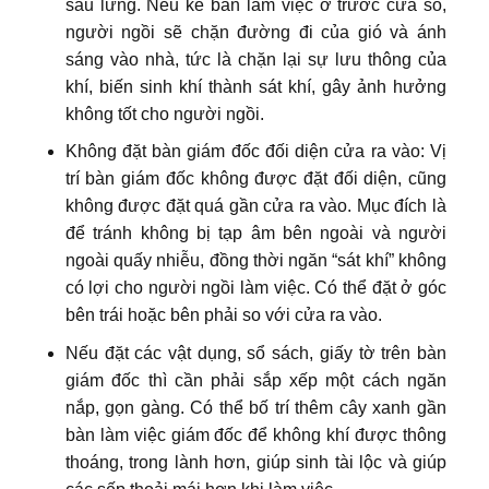
sau lưng. Nếu kê bàn làm việc ở trước cửa sổ,
người ngồi sẽ chặn đường đi của gió và ánh
sáng vào nhà, tức là chặn lại sự lưu thông của
khí, biến sinh khí thành sát khí, gây ảnh hưởng
không tốt cho người ngồi.
Không đặt bàn giám đốc đối diện cửa ra vào: Vị
trí bàn giám đốc không được đặt đối diện, cũng
không được đặt quá gần cửa ra vào. Mục đích là
để tránh không bị tạp âm bên ngoài và người
ngoài quấy nhiễu, đồng thời ngăn “sát khí” không
có lợi cho người ngồi làm việc. Có thể đặt ở góc
bên trái hoặc bên phải so với cửa ra vào.
Nếu đặt các vật dụng, sổ sách, giấy tờ trên bàn
giám đốc thì cần phải sắp xếp một cách ngăn
nắp, gọn gàng. Có thể bố trí thêm cây xanh gần
bàn làm việc giám đốc để không khí được thông
thoáng, trong lành hơn, giúp sinh tài lộc và giúp