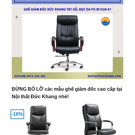
ĐỪNG BỎ LỠ các mẫu ghế giám đốc cao cấp tại
Nội thất Đức Khang nhé!
-16%
-1