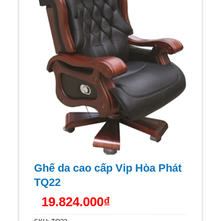
Ghế da cao cấp Vip Hòa Phát
TQ22
19.824.000
₫