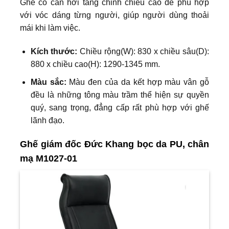
Ghế có cần hơi tăng chỉnh chiều cao để phù hợp
với vóc dáng từng người, giúp người dùng thoải
mái khi làm việc.
Kích thước:
Chiều rộng(W): 830 x chiều sâu(D):
880 x chiều cao(H): 1290-1345 mm.
Màu sắc:
Màu đen của da kết hợp màu vân gỗ
đều là những tông màu trầm thể hiện sự quyền
quý, sang trọng, đẳng cấp rất phù hợp với ghế
lãnh đạo.
Ghế giám đốc Đức Khang bọc da PU, chân
mạ M1027-01