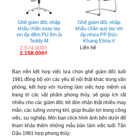
Ghế giám đốc nhập
Ghế giám đốc nhập
khẩu chân xoay tay
khẩu chân quỳ tay vịn
vịn ốp đệm PU êm ái
ốp nhựa PP Đức
Teddy-M
Khang Elina-V
2.574.000
₫
Liên hệ
Giá
2.158.000
₫
Giá
gốc
hiện
là:
tại
2.574.000₫.
là:
Bạn nên kết hợp việc lựa chọn ghế giám đốc tuổi
2.158.000₫.
1981 đồng bộ với các yếu tố nội thất khác trong văn
phòng, kết hợp với hướng làm việc hợp mệnh và
trang trí các vật phẩm phong thủy, sẽ giúp ích rất
nhiều cho các giám đốc trẻ đón nhận thật nhiều may
mắn, các luồng vượng khí, giúp thuận lợi trong công
việc, sự nghiệp. Mời bạn click hình ảnh bên dưới để
tham khảo thêm những mẫu bàn làm việc tuổi Tân
Dậu 1981 hợp phong thủy: