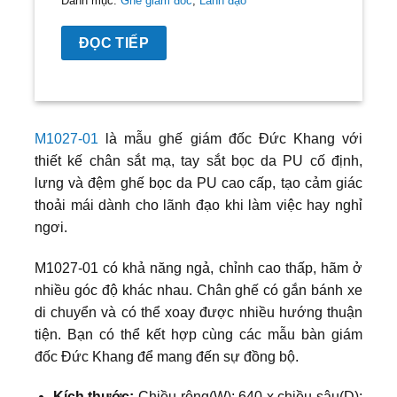
Danh mục:
Ghế giám đốc
,
Lãnh đạo
ĐỌC TIẾP
M1027-01
là mẫu ghế giám đốc Đức Khang với
thiết kế chân sắt mạ, tay sắt bọc da PU cố định,
lưng và đệm ghế bọc da PU cao cấp, tạo cảm giác
thoải mái dành cho lãnh đạo khi làm việc hay nghỉ
ngơi.
M1027-01 có khả năng ngả, chỉnh cao thấp, hãm ở
nhiều góc độ khác nhau. Chân ghế có gắn bánh xe
di chuyển và có thể xoay được nhiều hướng thuận
tiện. Bạn có thể kết hợp cùng các mẫu bàn giám
đốc Đức Khang để mang đến sự đồng bộ.
Kích thước:
Chiều rộng(W): 640 x chiều sâu(D):