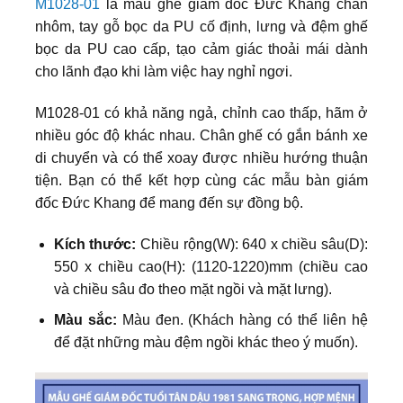
M1028-01
là mẫu ghế giám đốc Đức Khang chân
nhôm, tay gỗ bọc da PU cố định, lưng và đệm ghế
bọc da PU cao cấp, tạo cảm giác thoải mái dành
cho lãnh đạo khi làm việc hay nghỉ ngơi.
M1028-01 có khả năng ngả, chỉnh cao thấp, hãm ở
nhiều góc độ khác nhau. Chân ghế có gắn bánh xe
di chuyển và có thể xoay được nhiều hướng thuận
tiện. Bạn có thể kết hợp cùng các mẫu bàn giám
đốc Đức Khang để mang đến sự đồng bộ.
Kích thước:
Chiều rộng(W): 640 x chiều sâu(D):
550 x chiều cao(H): (1120-1220)mm (chiều cao
và chiều sâu đo theo mặt ngồi và mặt lưng).
Màu sắc:
Màu đen. (Khách hàng có thể liên hệ
để đặt những màu đệm ngồi khác theo ý muốn).