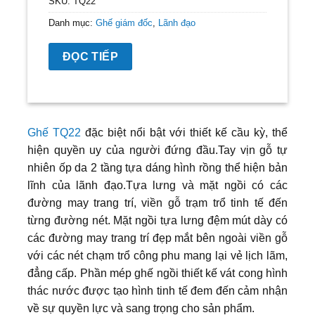
SKU:
TQ22
Danh mục:
Ghế giám đốc
,
Lãnh đạo
ĐỌC TIẾP
Ghế TQ22
đặc biệt nổi bật với thiết kế cầu kỳ, thể
hiện quyền uy của người đứng đầu.Tay vịn gỗ tự
nhiên ốp da 2 tầng tựa dáng hình rồng thể hiện bản
lĩnh của lãnh đạo.Tựa lưng và mặt ngồi có các
đường may trang trí, viền gỗ trạm trổ tinh tế đến
từng đường nét. Mặt ngồi tựa lưng đệm mút dày có
các đường may trang trí đẹp mắt bên ngoài viền gỗ
với các nét chạm trổ công phu mang lại vẻ lịch lãm,
đẳng cấp. Phần mép ghế ngồi thiết kế vát cong hình
thác nước được tạo hình tinh tế đem đến cảm nhận
về sự quyền lực và sang trọng cho sản phẩm.