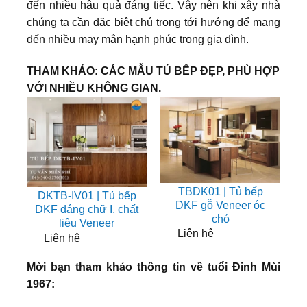
đến nhiều hậu quả đáng tiếc. Vậy nên khi xây nhà
chúng ta cần đặc biệt chú trọng tới hướng để mang
đến nhiều may mắn hạnh phúc trong gia đình.
THAM KHẢO: CÁC MẪU TỦ BẾP ĐẸP, PHÙ HỢP
VỚI NHIỀU KHÔNG GIAN.
TBDK01 | Tủ bếp
DKTB-IV01 | Tủ bếp
DKF gỗ Veneer óc
DKF dáng chữ I, chất
chó
liệu Veneer
Liên hệ
Liên hệ
Mời bạn tham khảo thông tin về tuổi Đinh Mùi
1967: