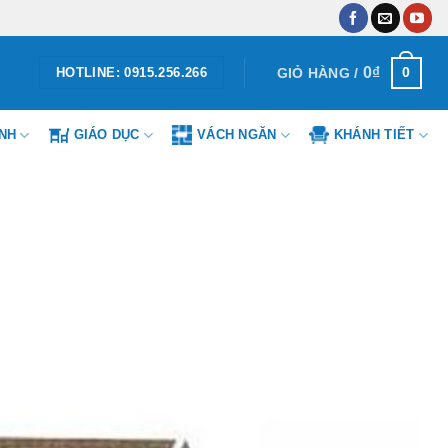
0
₫
0
GIỎ HÀNG /
HOTLINE: 0915.256.266
ÌNH
GIÁO DỤC
VÁCH NGĂN
KHÁNH TIẾT