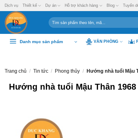
Chuyển
Dịch vụ
Thiết kế
Dự án
Hỗ trợ khách hàng
Blog
Tuyển d
đến
nội
Tìm
kiếm:
dung
Danh mục sản phẩm
VĂN PHÒNG
Trang chủ
/
Tin tức
/
Phong thủy
/
Hướng nhà tuổi Mậu 
Hướng nhà tuổi Mậu Thân 1968