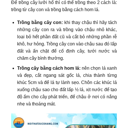
Để trồng cây lưỡi hổ thì có thể trồng theo 2 cách là:
trồng từ cây con và trồng bằng cách hom lá.
Trồng bằng cây con:
khi thay chậu thì hãy tách
những cây con ra và trồng vào chậu nhỏ khác,
loại bỏ hết phần đất cũ và cắt bỏ những phần rễ
khô, hư hỏng. Trồng cây con vào chậu sau đó lấp
đất và ấn chặt để cố định cây, tưới nước và
chăm cây bình thường.
Trồng cây bằng cách hom lá:
nên chọn lá xanh
và đẹp, cắt ngang sát gốc lá, chia thành từng
khúc 5cm và để lá tự lành sẹo. Chôn các khúc lá
xuống chậu sao cho đất lấp ½ lá, xịt nước để tạo
độ ẩm cho cây phát triển, để chậu ở nơi có nắng
nhẹ và thoáng mát.