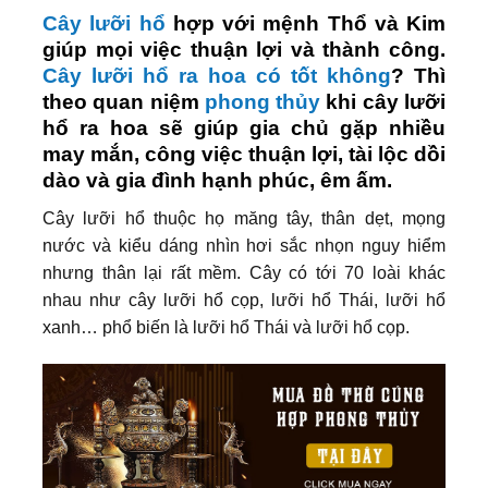
Cây lưỡi hổ
hợp với mệnh Thổ và Kim
giúp mọi việc thuận lợi và thành công.
Cây lưỡi hổ ra hoa có tốt không
? Thì
theo quan niệm
phong thủy
khi cây lưỡi
hổ ra hoa sẽ giúp gia chủ gặp nhiều
may mắn, công việc thuận lợi, tài lộc dồi
dào và gia đình hạnh phúc, êm ấm.
Cây lưỡi hổ thuộc họ măng tây, thân dẹt, mọng
nước và kiểu dáng nhìn hơi sắc nhọn nguy hiểm
nhưng thân lại rất mềm. Cây có tới 70 loài khác
nhau như cây lưỡi hổ cọp, lưỡi hổ Thái, lưỡi hổ
xanh… phổ biến là lưỡi hổ Thái và lưỡi hổ cọp.