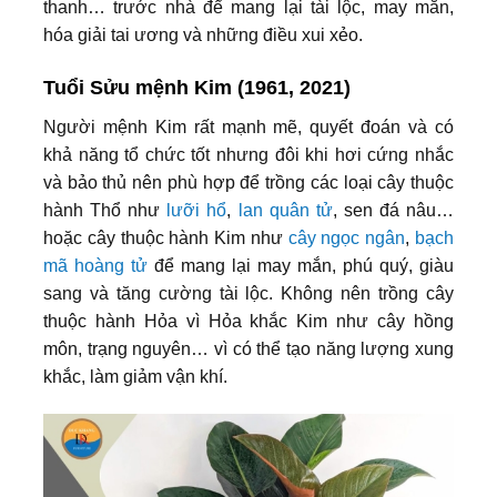
thanh… trước nhà để mang lại tài lộc, may mắn,
hóa giải tai ương và những điều xui xẻo.
Tuổi Sửu mệnh Kim (1961, 2021)
Người mệnh Kim rất mạnh mẽ, quyết đoán và có
khả năng tổ chức tốt nhưng đôi khi hơi cứng nhắc
và bảo thủ nên phù hợp để trồng các loại cây thuộc
hành Thổ như
lưỡi hổ
,
lan quân tử
, sen đá nâu…
hoặc cây thuộc hành Kim như
cây ngọc ngân
,
bạch
mã hoàng tử
để mang lại may mắn, phú quý, giàu
sang và tăng cường tài lộc. Không nên trồng cây
thuộc hành Hỏa vì Hỏa khắc Kim như cây hồng
môn, trạng nguyên… vì có thể tạo năng lượng xung
khắc, làm giảm vận khí.