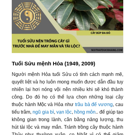
Tuổi Sửu mệnh Hỏa (1949, 2009)
Người mệnh Hỏa tuổi Sửu có tính cách mạnh mẽ,
quyết liệt và họ luôn mong muốn được dẫn đầu tuy
nhiên lại hơi nóng vội nên nhiều khi sẽ khó thành
công. Do đó họ có thể lựa chọn những loại cây
thuộc hành Mộc và Hỏa như
trầu bà đế vương
, cau
tiểu trâm,
ngũ gia bì
,
vạn lộc
,
hồng môn
.. để giúp tạo
không gian trong lành, cân bằng năng lượng, thu
hút tài lộc và may mắn. Tránh trồng cây thuộc hành
Thủy như thường xuân, cọ Nhật vì có thể giảm