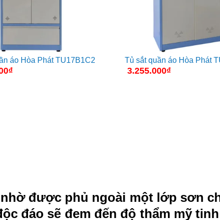
uần áo Hòa Phát TU17B1C2
Tủ sắt quần áo Hòa Phát
00
₫
3.255.000
₫
n nhờ được phủ ngoài một lớp sơn ch
độc đáo sẽ đem đến độ thẩm mỹ tinh