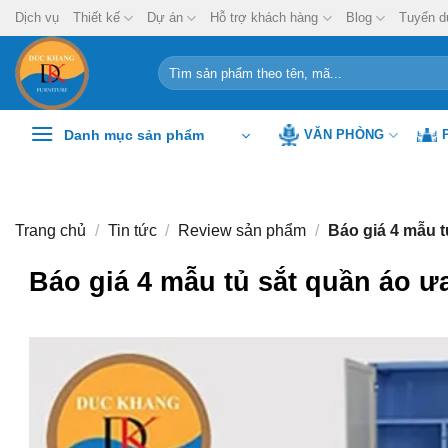
Chuyển
Dịch vụ
Thiết kế
Dự án
Hỗ trợ khách hàng
Blog
Tuyển d
đến
nội
Tìm
kiếm:
dung
Danh mục sản phẩm
VĂN PHÒNG
Trang chủ
/
Tin tức
/
Review sản phẩm
/
Báo giá 4 mẫu t
Báo giá 4 mẫu tủ sắt quần áo ư