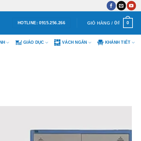
0
₫
0
GIỎ HÀNG /
HOTLINE: 0915.256.266
ÌNH
GIÁO DỤC
VÁCH NGĂN
KHÁNH TIẾT