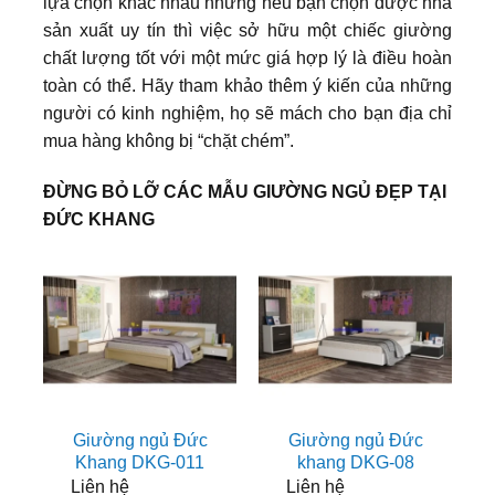
lựa chọn khác nhau nhưng nếu bạn chọn được nhà
sản xuất uy tín thì việc sở hữu một chiếc giường
chất lượng tốt với một mức giá hợp lý là điều hoàn
toàn có thể. Hãy tham khảo thêm ý kiến của những
người có kinh nghiệm, họ sẽ mách cho bạn địa chỉ
mua hàng không bị “chặt chém”.
ĐỪNG BỎ LỠ CÁC MẪU GIƯỜNG NGỦ ĐẸP TẠI
ĐỨC KHANG
Giường ngủ Đức
Giường ngủ Đức
Khang DKG-011
khang DKG-08
Liên hệ
Liên hệ