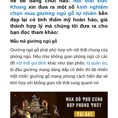
hề dễ dàng chút nào.
Nội thất Đức
Khang
xin đưa ra một số
kinh nghiệm
chọn mua giường ngủ gỗ tự nhiên
bền
đẹp lại có tính thẩm mỹ hoàn hảo, giá
thành hợp lý mà chúng tôi đưa ra cho
bạn đọc tham khảo:
Mẫu mã giường ngủ gỗ
Giường ngủ gỗ phải phù hợp với nội thất chung của
phòng ngủ. Nếu như không gian phòng ngủ có các
đồ
nội thất gia đình
khác như bàn phấn,
tủ quần áo
,
tủ đầu giường mang dáng dấp cổ điển thì tất nhiên
một chiếc giường gỗ mang phong cách hiện đại sẽ
khó hợp với không gian nội thất xung quanh nó.