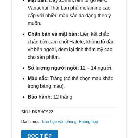
Mặt bàn:
Dày 25mm, làm từ gỗ MFC
Vanachai Thái Lan phủ melamine cao
cấp với nhiều màu sắc đa dạng theo ý
muốn.
Chân bàn và mặt bàn:
Liên kết chắc
chắn bởi cam chốt Hafele, không lộ đầu
vít bên ngoài, đem lại tính thẩm mỹ cao
cho sản phẩm.
Số lượng người ngồi:
12
– 14 người.
Màu sắc:
Trắng (có thể chọn màu khác
trong bảng màu).
Bảo hành:
12 tháng
SKU:
DKBHCS22
Danh mục:
Bàn họp văn phòng
,
Phòng họp
ĐỌC TIẾP