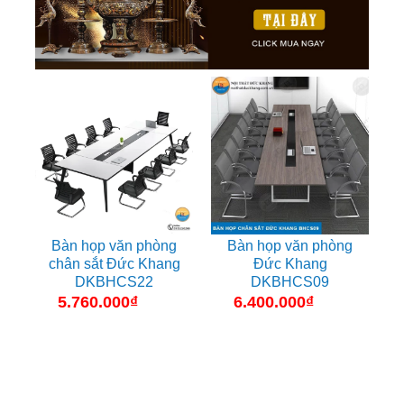
Bàn họp văn phòng
Bàn họp văn phòng
chân sắt Đức Khang
Đức Khang
DKBHCS22
DKBHCS09
5.760.000
₫
6.400.000
₫