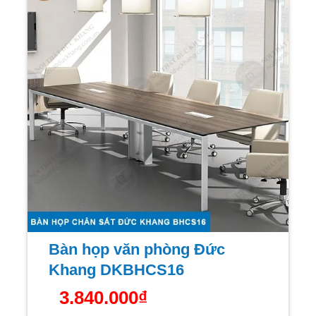
Bàn họp văn phòng Đức
Khang DKBHCS16
3.840.000
₫