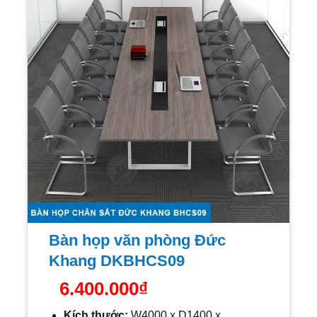
Bàn họp văn phòng Đức
Khang DKBHCS09
6.400.000
₫
Kích thước:
W
4000 x D1400 x