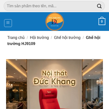
Chuyển
Tìm
đến
kiếm:
nội
dung
0
Trang chủ
/
Hội trường
/
Ghế hội trường
/
Ghế hội
trường HJ9109